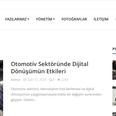
YAZILARIMIZ
YÖNETIM
FOTOĞRAFLAR
İLETIŞIM
P
Otomotiv Sektöründe Dijital
Dönüşümün Etkileri
Admin
Şub 13, 2025
0
2263
Otomotiv sektörü, teknolojinin hızlı ilerlemesi ve dijital
dönüşümün yaygınlaşmasıyla köklü bir değişim sürecinden
geçiyor. Üretim...