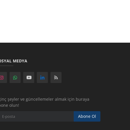
OSYAL MEDYA
ginç şeyler ve güncellemeler almak için buraya
bone olun!
Abone Ol