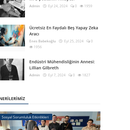
Admin
Eyl 24, 2024
0
1959
Ücretsiz En Faydalı Beş Yapay Zeka
Aracı
Enes Babekoğlu
Eyl 25, 2024
0
1956
Endüstri Mühendisliğinin Annesi:
Lillian Gilbreth
Admin
Eyl 7, 2024
0
1827
NERILERIMIZ
Sosyal Sorumluluk Etkinlikleri