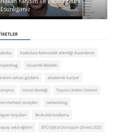
Hakan Yandım ile Excel Eğitimi
Etkinliğimiz
Stant Haf
TIKETLER
fabrika
Kadınlara farkındalık etkinliği düzenleme
Kopenhag
Güvenlik Bisikleti
üretim sahası gözlemi
akademik kariyer
tanışma
moral desteği
Toyota Üretim Sistemi
veri merkezi süreçleri
networking
hijyen koşulları
ilkokulda kodlama
yapay zekâ eğitimi
BTÜ Dijital Dönüşüm Zirvesi 2025