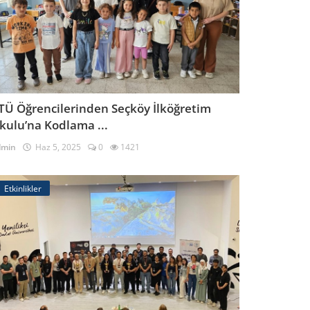
TÜ Öğrencilerinden Seçköy İlköğretim
kulu’na Kodlama ...
dmin
Haz 5, 2025
0
1421
Etkinlikler