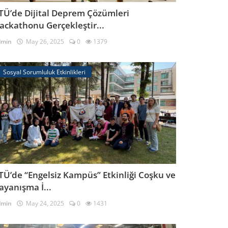
TÜ’de Dijital Deprem Çözümleri
ackathonu Gerçekleştir...
dmin
May 26, 2025
0
1379
Sosyal Sorumluluk Etkinlikleri
TÜ’de “Engelsiz Kampüs” Etkinliği Coşku ve
ayanışma İ...
dmin
May 24, 2025
0
1431