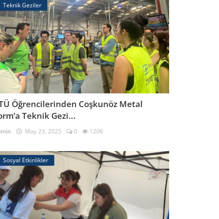
Teknik Geziler
TÜ Öğrencilerinden Coşkunöz Metal
orm’a Teknik Gezi...
dmin
May 23, 2025
0
1206
Sosyal Etkinlikler