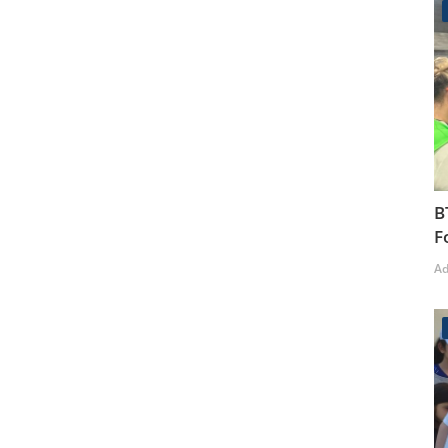
B
F
A