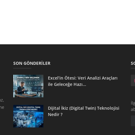
SON GÖNDERILER
S
Excel’in Ötesi: Veri Analizi Araçları
ile Geleceğe Hazı...
z,
İl
tme
Dijital İkiz (Digital Twin) Teknolojisi
a
Nedir ?