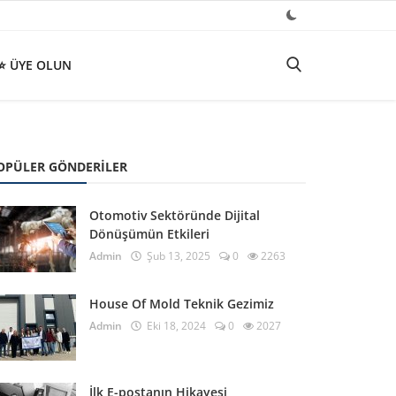
⭐ ÜYE OLUN
OPÜLER GÖNDERILER
Otomotiv Sektöründe Dijital
Dönüşümün Etkileri
Admin
Şub 13, 2025
0
2263
House Of Mold Teknik Gezimiz
Admin
Eki 18, 2024
0
2027
İlk E-postanın Hikayesi