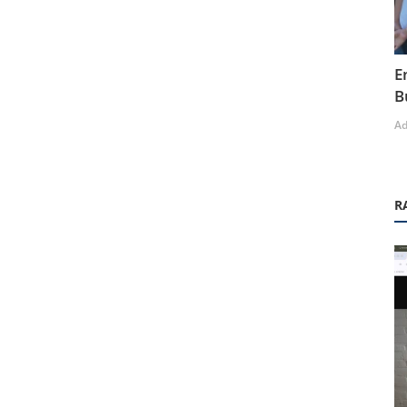
E
B
A
R
Online Etkinlikler