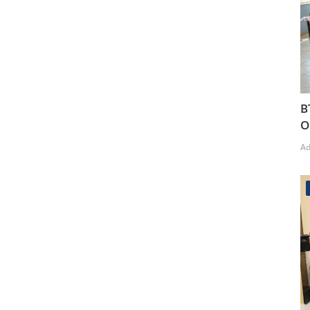
B
O
A