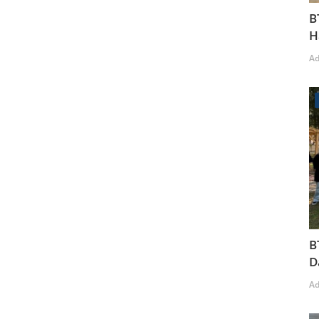
B
H
A
B
D
A