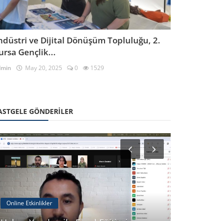
ndüstri ve Dijital Dönüşüm Topluluğu, 2.
ursa Gençlik...
dmin
May 20, 2025
0
1529
ASTGELE GÖNDERILER
Online Etkinlikler
Etkinlikler