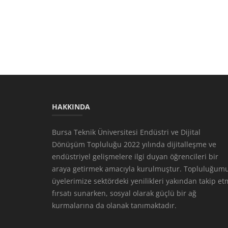
HAKKINDA
Bursa Teknik Üniversitesi Endüstri ve Dijital
Dönüşüm Topluluğu 2022 yılında dijitalleşme ve
endüstriyel gelişmelere ilgi duyan öğrencileri bir
araya getirmek amacıyla kurulmuştur. Topluluğumu
üyelerimize sektördeki yenilikleri yakından takip e
fırsatı sunarken, sosyal olarak güçlü bir ağ
kurmalarına da olanak tanımaktadır.