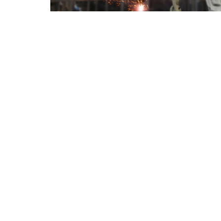
⭐ Üye Olun