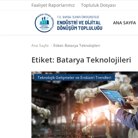
Faaliyet Raporlarımız
Topluluk Dosyası
ANA SAYFA
Ana Sayfa
Etiket: Batarya Teknolojileri
Ana Sayfa
Etiket: Batarya Teknolojileri
Faaliyet Raporlarımız
Teknolojik Gelişmeler ve Endüstri Trendleri
Topluluk Dosyası
Yazılarımız
Yönetim
Fotoğraflar
İletişim