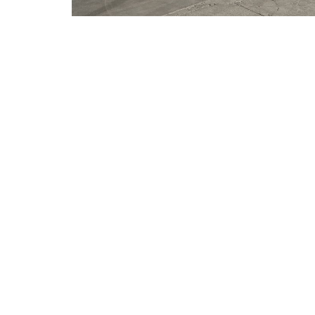
⭐ Üye Olun