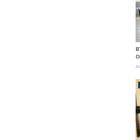
B
O
A