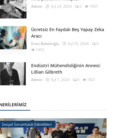
Admin
Eyl 24, 2024
0
1957
Ücretsiz En Faydalı Beş Yapay Zeka
Aracı
Enes Babekoğlu
Eyl 25, 2024
0
1952
Endüstri Mühendisliğinin Annesi:
Lillian Gilbreth
Admin
Eyl 7, 2024
0
1821
NERILERIMIZ
Sosyal Sorumluluk Etkinlikleri