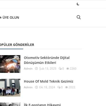
⭐ ÜYE OLUN
OPÜLER GÖNDERILER
Otomotiv Sektöründe Dijital
Dönüşümün Etkileri
Admin
Şub 13, 2025
0
2260
House Of Mold Teknik Gezimiz
Admin
Eki 18, 2024
0
2022
İlk E-postanın Hikayesi