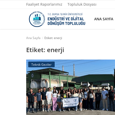
Faaliyet Raporlarımız
Topluluk Dosyası
ANA SAYFA
Ana Sayfa
Etiket: enerji
Ana Sayfa
Etiket: enerji
Faaliyet Raporlarımız
Teknik Geziler
Topluluk Dosyası
Yazılarımız
Yönetim
Fotoğraflar
İletişim