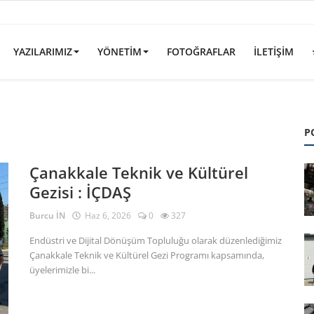
YAZILARIMIZ
YÖNETIM
FOTOĞRAFLAR
İLETIŞIM
P
Çanakkale Teknik ve Kültürel
Gezisi : İÇDAŞ
Burcu İN
Haz 6, 2026
0
327
Endüstri ve Dijital Dönüşüm Topluluğu olarak düzenlediğimiz
Çanakkale Teknik ve Kültürel Gezi Programı kapsamında,
üyelerimizle bi...