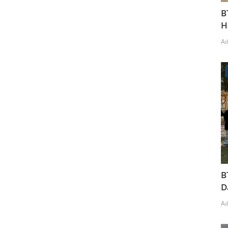
B
H
A
B
D
A