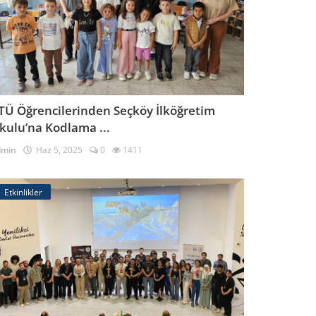
TÜ Öğrencilerinden Seçköy İlköğretim
kulu’na Kodlama ...
dmin
Haz 5, 2025
0
1411
Etkinlikler