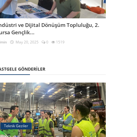
ndüstri ve Dijital Dönüşüm Topluluğu, 2.
ursa Gençlik...
dmin
May 20, 2025
0
1519
ASTGELE GÖNDERILER
Teknik Geziler
Sosyal Etkinli