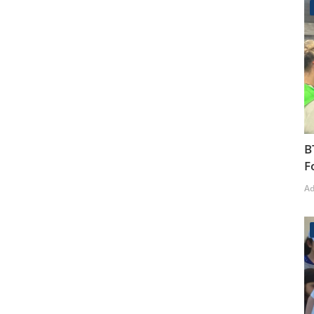
B
F
A