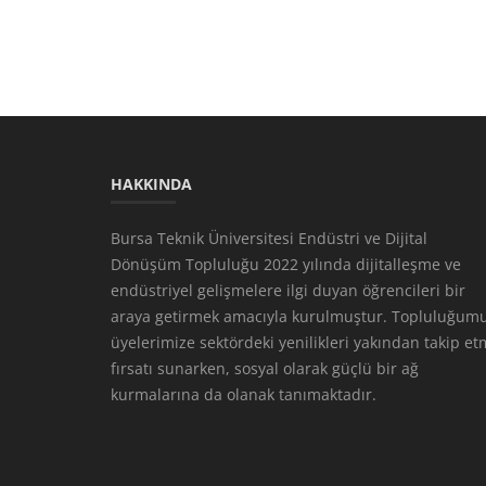
HAKKINDA
Bursa Teknik Üniversitesi Endüstri ve Dijital
Dönüşüm Topluluğu 2022 yılında dijitalleşme ve
endüstriyel gelişmelere ilgi duyan öğrencileri bir
araya getirmek amacıyla kurulmuştur. Topluluğumu
üyelerimize sektördeki yenilikleri yakından takip e
fırsatı sunarken, sosyal olarak güçlü bir ağ
kurmalarına da olanak tanımaktadır.