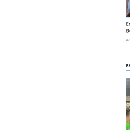
E
B
A
R
Sosyal Etkinlikler
cı