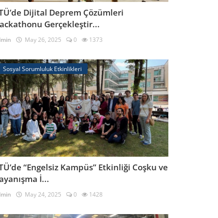
TÜ’de Dijital Deprem Çözümleri
ackathonu Gerçekleştir...
dmin
May 26, 2025
0
1373
Sosyal Sorumluluk Etkinlikleri
TÜ’de “Engelsiz Kampüs” Etkinliği Coşku ve
ayanışma İ...
dmin
May 24, 2025
0
1428