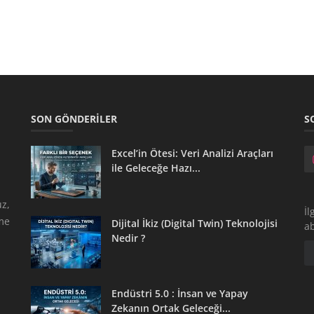
SON GÖNDERILER
S
Excel’in Ötesi: Veri Analizi Araçları
ile Geleceğe Hazı...
z,
İl
tme
Dijital İkiz (Digital Twin) Teknolojisi
a
Nedir ?
Endüstri 5.0 : İnsan ve Yapay
Zekanın Ortak Geleceği...