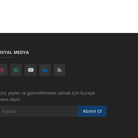
OSYAL MEDYA
ginç şeyler ve güncellemeler almak için buraya
bone olun!
Abone Ol