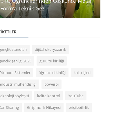
BTÜ Öğrencilerinden Coşkunöz Metal
Meeting T
Form’a Teknik Gezi
Türker Sar
TIKETLER
gençlik standları
dijital okuryazarlık
gençlik şenliği 2025
gürültü kirliliği
Otonom Sistemler
öğrenci etkinliği
kalıp işleri
endüstri mühendisliği
powerbı
teknoloji söyleşisi
kalite kontrol
YouTube
Car-Sharing
Girişimcilik Hikayesi
erişilebilirlik