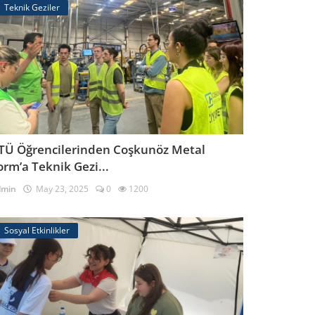
Teknik Geziler
TÜ Öğrencilerinden Coşkunöz Metal
orm’a Teknik Gezi...
dmin
May 23, 2025
0
1200
Sosyal Etkinlikler