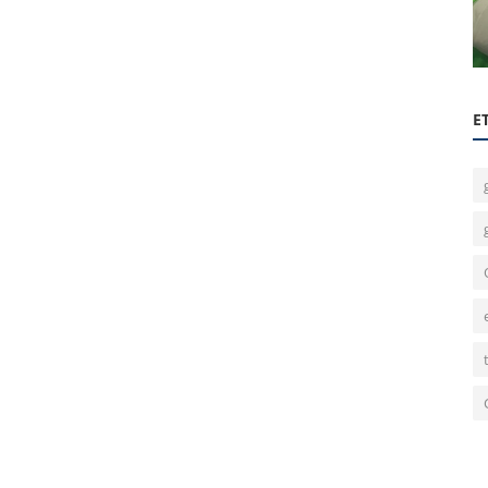
Quiz Night 5 : 90’lardan Günümüze
Hitler
E