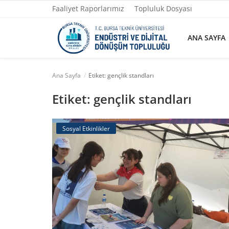
Faaliyet Raporlarımız
Topluluk Dosyası
ANA SAYFA
Ana Sayfa
Etiket: gençlik standları
Ana Sayfa
Etiket: gençlik standları
Faaliyet Raporlarımız
Sosyal Etkinlikler
Topluluk Dosyası
Yazılarımız
Yönetim
Fotoğraflar
İletişim