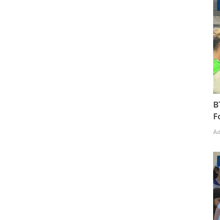
B
F
A