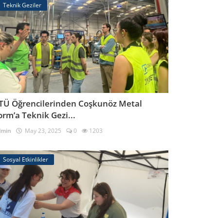
Teknik Geziler
TÜ Öğrencilerinden Coşkunöz Metal
orm’a Teknik Gezi...
dmin
May 23, 2025
0
1203
Sosyal Etkinlikler