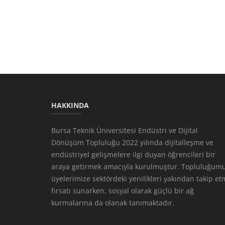
HAKKINDA
Bursa Teknik Üniversitesi Endüstri ve Dijital
Dönüşüm Topluluğu 2022 yılında dijitalleşme ve
endüstriyel gelişmelere ilgi duyan öğrencileri bir
araya getirmek amacıyla kurulmuştur. Topluluğumu
üyelerimize sektördeki yenilikleri yakından takip e
fırsatı sunarken, sosyal olarak güçlü bir ağ
kurmalarına da olanak tanımaktadır.