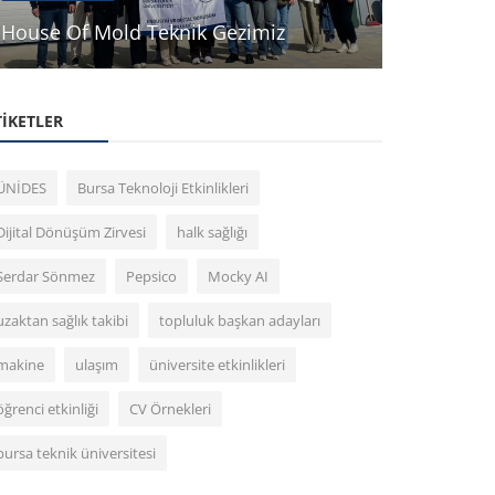
House Of Mold Teknik Gezimiz
Endüstri 
TIKETLER
ÜNİDES
Bursa Teknoloji Etkinlikleri
Dijital Dönüşüm Zirvesi
halk sağlığı
Serdar Sönmez
Pepsico
Mocky AI
uzaktan sağlık takibi
topluluk başkan adayları
makine
ulaşım
üniversite etkinlikleri
öğrenci etkinliği
CV Örnekleri
bursa teknik üniversitesi