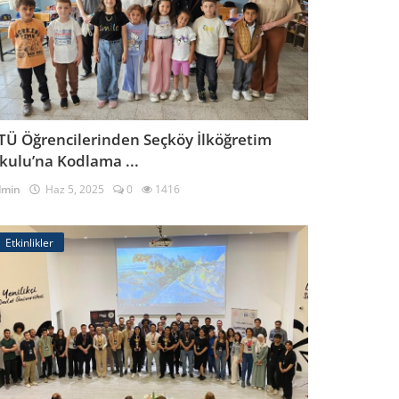
TÜ Öğrencilerinden Seçköy İlköğretim
kulu’na Kodlama ...
dmin
Haz 5, 2025
0
1416
Etkinlikler