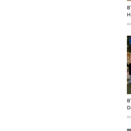
B
H
A
B
D
A