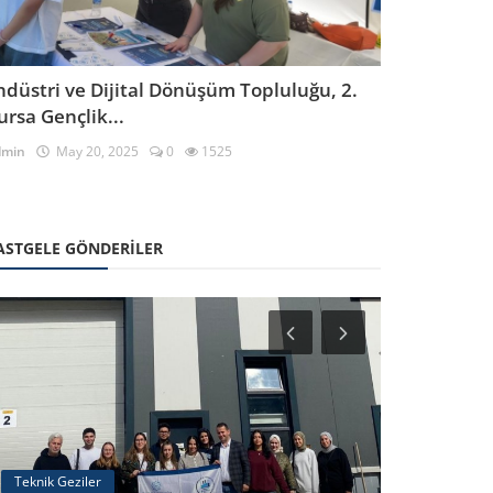
ndüstri ve Dijital Dönüşüm Topluluğu, 2.
ursa Gençlik...
dmin
May 20, 2025
0
1525
ASTGELE GÖNDERILER
Teknik Geziler
Online Etkinli