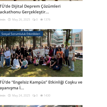
TÜ’de Dijital Deprem Çözümleri
ackathonu Gerçekleştir...
dmin
May 26, 2025
0
1376
Sosyal Sorumluluk Etkinlikleri
TÜ’de “Engelsiz Kampüs” Etkinliği Coşku ve
ayanışma İ...
dmin
May 24, 2025
0
1430