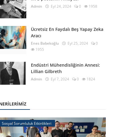
Admin
Eyl 24, 2024
0
1958
Ücretsiz En Faydalı Beş Yapay Zeka
Aracı
Enes Babekoğlu
Eyl 25, 2024
0
1955
Endüstri Mühendisliğinin Annesi:
Lillian Gilbreth
Admin
Eyl 7, 2024
0
1824
NERILERIMIZ
Sosyal Sorumluluk Etkinlikleri