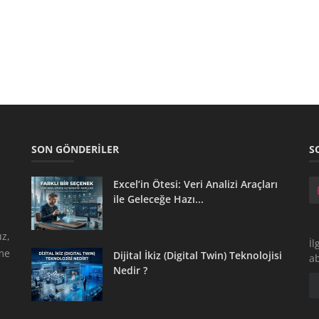
SON GÖNDERILER
S
Excel’in Ötesi: Veri Analizi Araçları
ile Geleceğe Hazı...
z,
İl
tme
Dijital İkiz (Digital Twin) Teknolojisi
a
Nedir ?