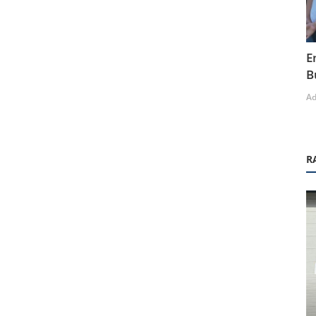
E
B
A
R
Teknolojik Gelişmeler ve Endüstri Trendleri