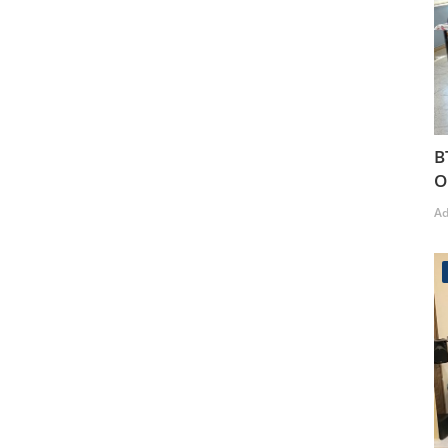
B
O
A