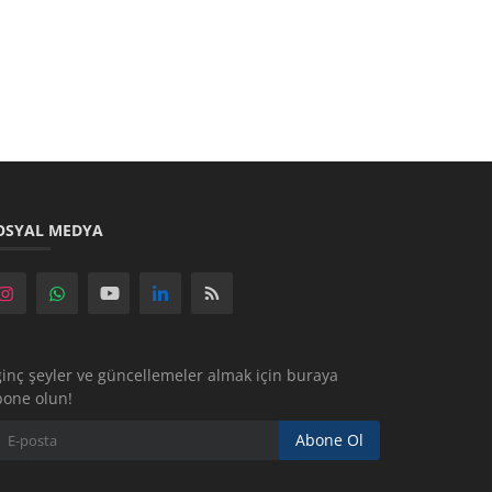
OSYAL MEDYA
ginç şeyler ve güncellemeler almak için buraya
bone olun!
Abone Ol