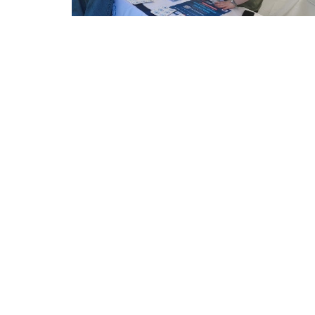
⭐ Üye Olun