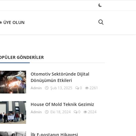
⭐ ÜYE OLUN
OPÜLER GÖNDERILER
Otomotiv Sektöründe Dijital
Dönüşümün Etkileri
Admin
Şub 13, 2025
0
2261
House Of Mold Teknik Gezimiz
Admin
Eki 18, 2024
0
2024
İlk E-postanın Hikayesi