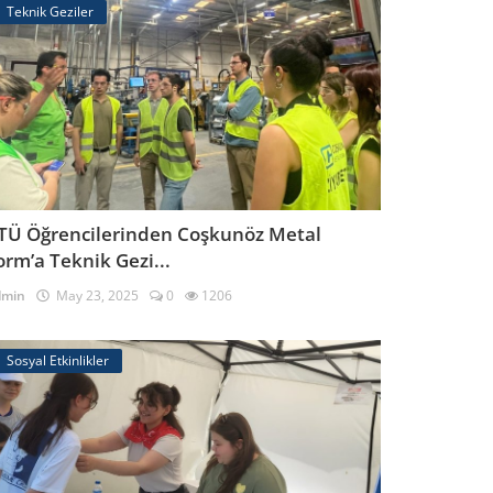
Teknik Geziler
TÜ Öğrencilerinden Coşkunöz Metal
orm’a Teknik Gezi...
dmin
May 23, 2025
0
1206
Sosyal Etkinlikler