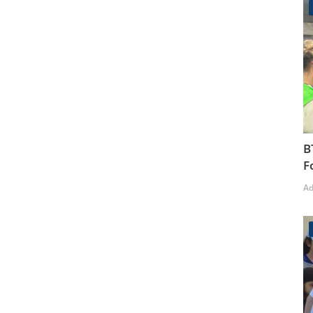
B
F
A