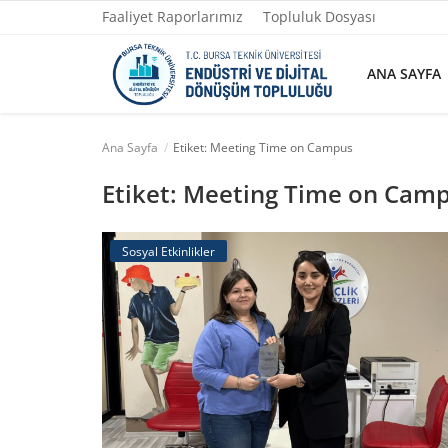
Faaliyet Raporlarımız
Topluluk Dosyası
ANA SAYFA
Ana Sayfa
Etiket: Meeting Time on Campus
Ana Sayfa
Etiket: Meeting Time on Cam
Faaliyet Raporlarımız
Sosyal Etkinlikler
Topluluk Dosyası
Yazılarımız
Yönetim
Fotoğraflar
İletişim