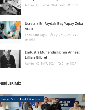
Admin
Eyl 24, 2024
0
1959
Ücretsiz En Faydalı Beş Yapay Zeka
Aracı
Enes Babekoğlu
Eyl 25, 2024
0
1956
Endüstri Mühendisliğinin Annesi:
Lillian Gilbreth
Admin
Eyl 7, 2024
0
1827
NERILERIMIZ
Sosyal Sorumluluk Etkinlikleri