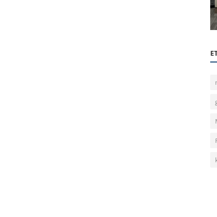
025’te
Quiz Night 3
E