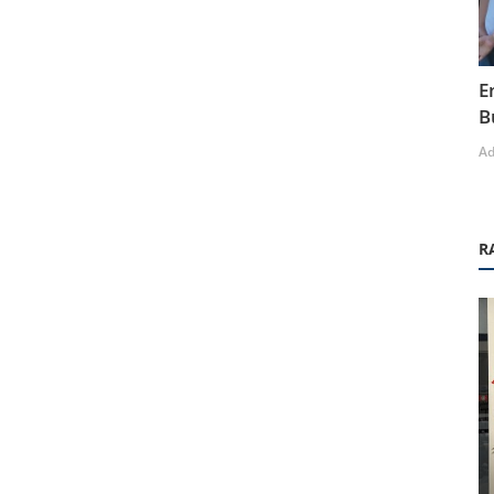
E
B
A
R
Sosyal Etkinlikler