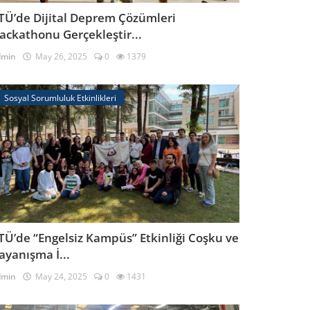
TÜ’de Dijital Deprem Çözümleri
ackathonu Gerçekleştir...
dmin
May 26, 2025
0
1379
Sosyal Sorumluluk Etkinlikleri
TÜ’de “Engelsiz Kampüs” Etkinliği Coşku ve
ayanışma İ...
dmin
May 24, 2025
0
1431