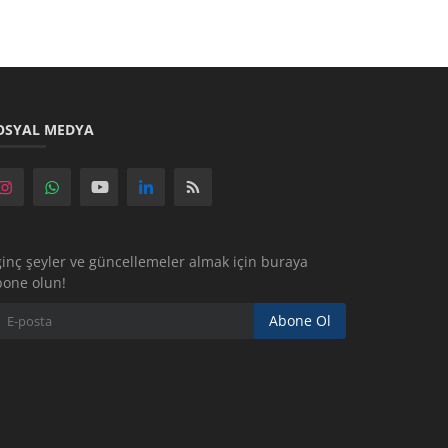
OSYAL MEDYA
ginç şeyler ve güncellemeler almak için buraya
bone olun!
Abone Ol