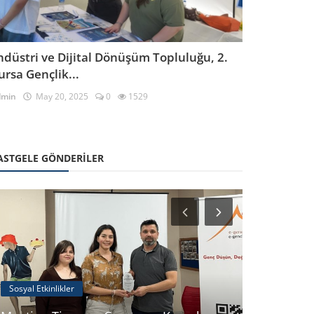
ndüstri ve Dijital Dönüşüm Topluluğu, 2.
ursa Gençlik...
dmin
May 20, 2025
0
1529
ASTGELE GÖNDERILER
Sosyal Etkinlikler
Online Etkinli