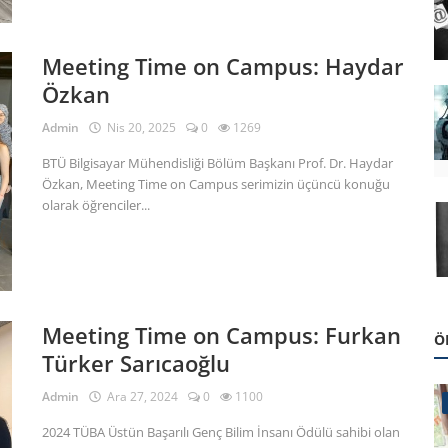
Meeting Time on Campus: Haydar
Özkan
Admin
Nis 20, 2025
0
1269
BTÜ Bilgisayar Mühendisliği Bölüm Başkanı Prof. Dr. Haydar
Özkan, Meeting Time on Campus serimizin üçüncü konuğu
olarak öğrenciler...
Meeting Time on Campus: Furkan
Ö
Türker Sarıcaoğlu
Admin
Ara 27, 2024
0
1100
2024 TÜBA Üstün Başarılı Genç Bilim İnsanı Ödülü sahibi olan