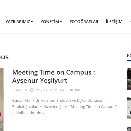
YAZILARIMIZ
YÖNETIM
FOTOĞRAFLAR
İLETIŞIM
pus
P
Meeting Time on Campus :
Ayşenur Yeşilyurt
Burcu İN
May 11, 2026
0
366
Bursa Teknik Üniversitesi Endüstri ve Dijital Dönüşüm
Topluluğu olarak düzenlediğimiz “Meeting Time on Campus”
etkinlik serimizin ...