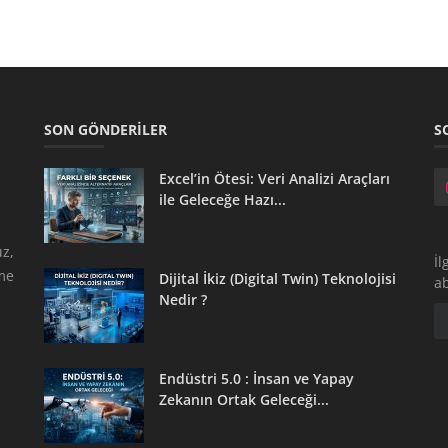
SON GÖNDERILER
S
Excel’in Ötesi: Veri Analizi Araçları
ile Geleceğe Hazı...
z,
İl
tme
Dijital İkiz (Digital Twin) Teknolojisi
a
Nedir ?
Endüstri 5.0 : İnsan ve Yapay
Zekanın Ortak Geleceği...