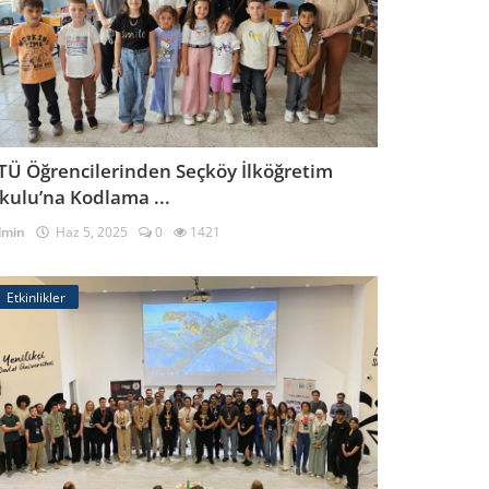
TÜ Öğrencilerinden Seçköy İlköğretim
kulu’na Kodlama ...
dmin
Haz 5, 2025
0
1421
Etkinlikler