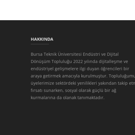
HAKKINDA
Bursa Teknik Üniversitesi Endüstri ve Dijital
Dönüşüm Topluluğu 2022 yılında dijitalleşme ve
endüstriyel gelişmelere ilgi duyan öğrencileri bir
araya getirmek amacıyla kurulmuştur. Topluluğumu
üyelerimize sektördeki yenilikleri yakından takip e
fırsatı sunarken, sosyal olarak güçlü bir ağ
kurmalarına da olanak tanımaktadır.