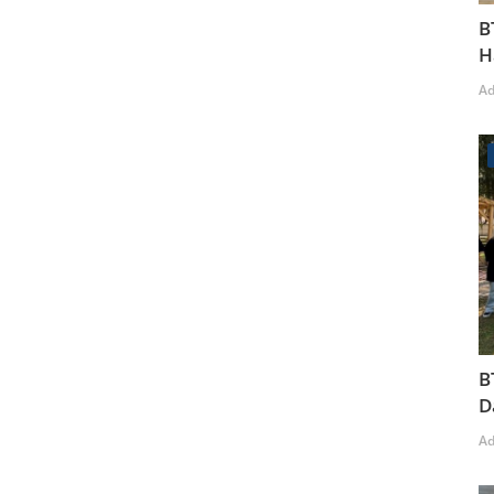
B
H
A
B
D
A