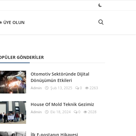
⭐ ÜYE OLUN
OPÜLER GÖNDERILER
Otomotiv Sektöründe Dijital
Dönüşümün Etkileri
Admin
Şub 13, 2025
0
2263
House Of Mold Teknik Gezimiz
Admin
Eki 18, 2024
0
2028
İlk E-postanın Hikayesi