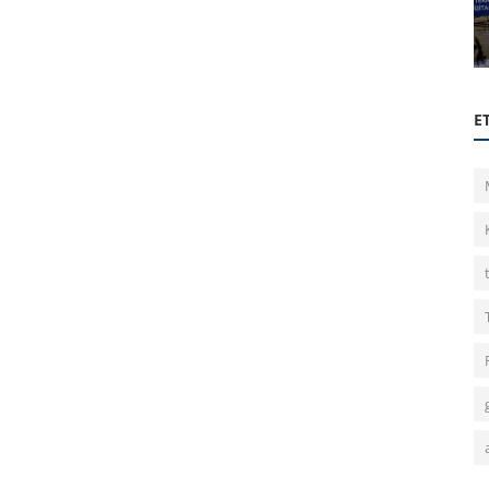
BTÜ Toplulukları TÜGİAD Teknoloji
ablolar)
Zirvesinde!
E