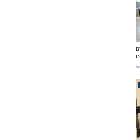
B
O
A