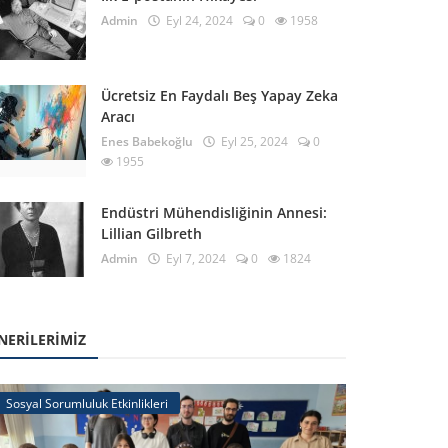
Admin
Eyl 24, 2024
0
1958
Ücretsiz En Faydalı Beş Yapay Zeka
Aracı
Enes Babekoğlu
Eyl 25, 2024
0
1955
Endüstri Mühendisliğinin Annesi:
Lillian Gilbreth
Admin
Eyl 7, 2024
0
1824
NERILERIMIZ
Sosyal Sorumluluk Etkinlikleri