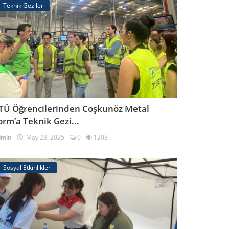
Teknik Geziler
TÜ Öğrencilerinden Coşkunöz Metal
orm’a Teknik Gezi...
dmin
May 23, 2025
0
1203
Sosyal Etkinlikler