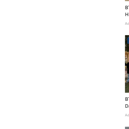
B
H
A
B
D
A