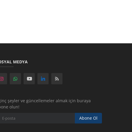
OSYAL MEDYA
ginç şeyler ve güncellemeler almak için buraya
bone olun!
Abone Ol