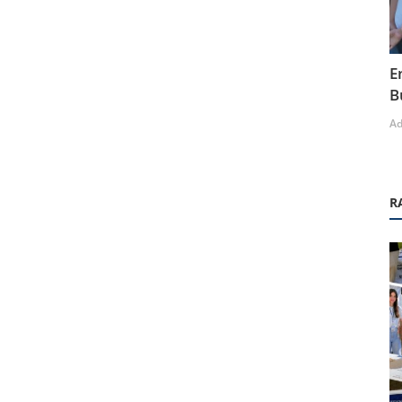
E
B
A
R
Yönetim Kurulu