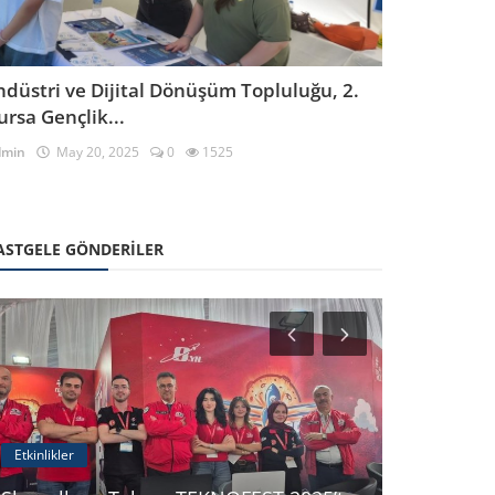
ndüstri ve Dijital Dönüşüm Topluluğu, 2.
ursa Gençlik...
dmin
May 20, 2025
0
1525
ASTGELE GÖNDERILER
Etkinlikler
Online Etkinli