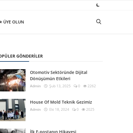
⭐ ÜYE OLUN
OPÜLER GÖNDERILER
Otomotiv Sektöründe Dijital
Dönüşümün Etkileri
Admin
Şub 13, 2025
0
2262
House Of Mold Teknik Gezimiz
Admin
Eki 18, 2024
0
2025
İlk E-postanın Hikayesi