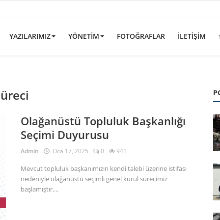
YAZILARIMIZ
YÖNETIM
FOTOĞRAFLAR
İLETIŞIM
süreci
P
Olağanüstü Topluluk Başkanlığı
Seçimi Duyurusu
Admin
Oca 17, 2025
0
941
Mevcut topluluk başkanımızın kendi talebi üzerine istifası
nedeniyle olağanüstü seçimli genel kurul sürecimiz
başlamıştır....