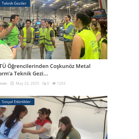
Teknik Geziler
TÜ Öğrencilerinden Coşkunöz Metal
orm’a Teknik Gezi...
dmin
May 23, 2025
0
1203
Sosyal Etkinlikler