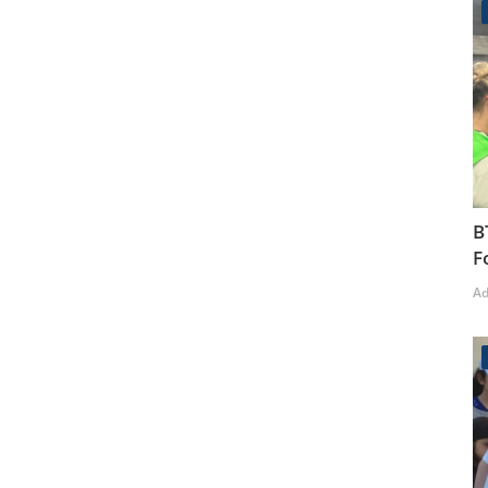
B
F
A