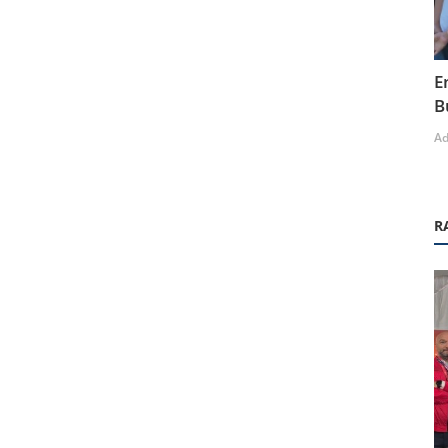
E
B
A
R
Sosyal Etkinlikler