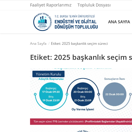
Faaliyet Raporlarımız
Topluluk Dosyası
ANA SAYFA
Ana Sayfa
Etiket: 2025 başkanlık seçim süreci
Ana Sayfa
Etiket: 2025 başkanlık seçim 
Faaliyet Raporlarımız
Yönetim Kurulu
Topluluk Dosyası
Yazılarımız
Yönetim
Fotoğraflar
İletişim