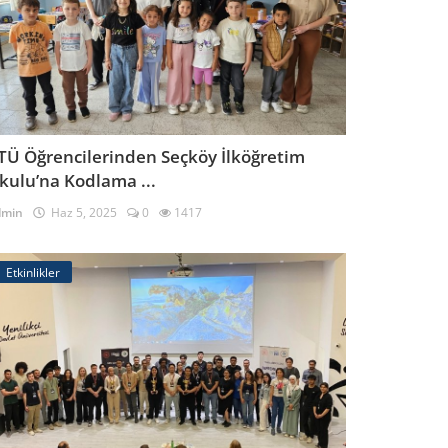
TÜ Öğrencilerinden Seçköy İlköğretim
kulu’na Kodlama ...
dmin
Haz 5, 2025
0
1417
Etkinlikler