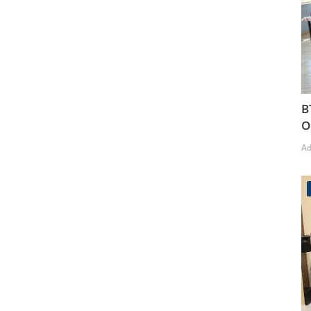
B
O
A