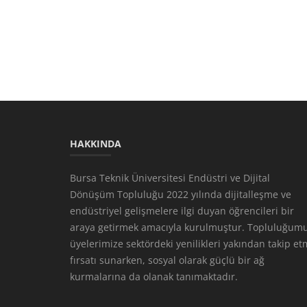
HAKKINDA
Bursa Teknik Üniversitesi Endüstri ve Dijital
Dönüşüm Topluluğu 2022 yılında dijitalleşme ve
endüstriyel gelişmelere ilgi duyan öğrencileri bir
araya getirmek amacıyla kurulmuştur. Topluluğumu
üyelerimize sektördeki yenilikleri yakından takip e
fırsatı sunarken, sosyal olarak güçlü bir ağ
kurmalarına da olanak tanımaktadır.