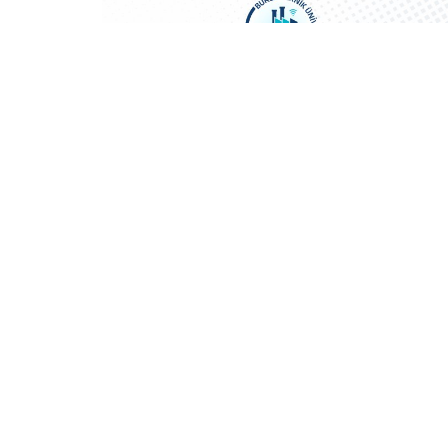
⭐ Üye Olun