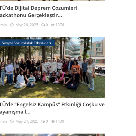
TÜ’de Dijital Deprem Çözümleri
ackathonu Gerçekleştir...
dmin
May 26, 2025
0
1376
Sosyal Sorumluluk Etkinlikleri
TÜ’de “Engelsiz Kampüs” Etkinliği Coşku ve
ayanışma İ...
dmin
May 24, 2025
0
1430