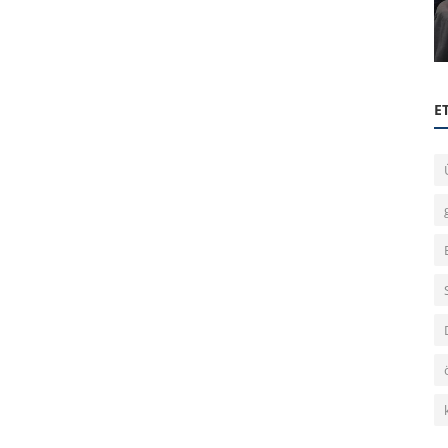
luluk
8 Mart Kadınlar Gününe Özel Çiçek
Dağıtımımız
E