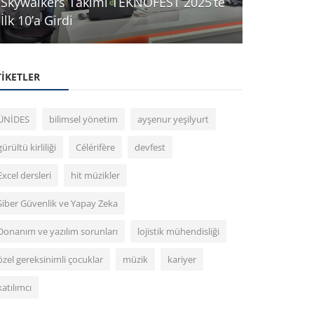
Skywalkers Takımı TEKNOFEST 2025’te
İlk 10’a Girdi
Smart Data
TIKETLER
ÜNİDES
bilimsel yönetim
ayşenur yeşilyurt
gürültü kirliliği
Célérifère
devfest
Excel dersleri
hit müzikler
Siber Güvenlik ve Yapay Zeka
Donanım ve yazılım sorunları
lojistik mühendisliği
özel gereksinimli çocuklar
müzik
kariyer
katılımcı