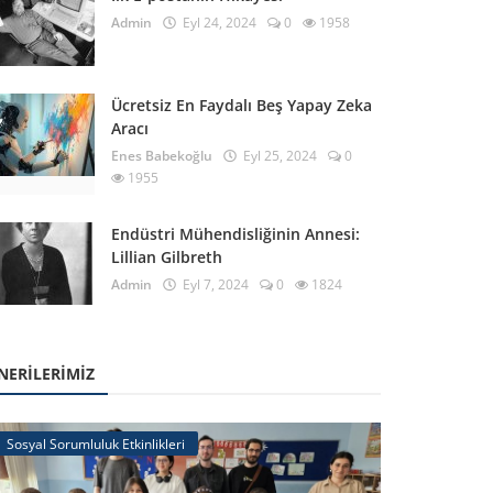
Admin
Eyl 24, 2024
0
1958
Ücretsiz En Faydalı Beş Yapay Zeka
Aracı
Enes Babekoğlu
Eyl 25, 2024
0
1955
Endüstri Mühendisliğinin Annesi:
Lillian Gilbreth
Admin
Eyl 7, 2024
0
1824
NERILERIMIZ
Sosyal Sorumluluk Etkinlikleri