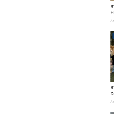
B
H
A
B
D
A