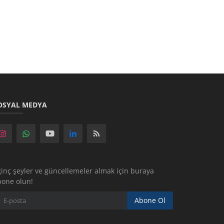
OSYAL MEDYA
ginç şeyler ve güncellemeler almak için buraya
bone olun!
Abone Ol