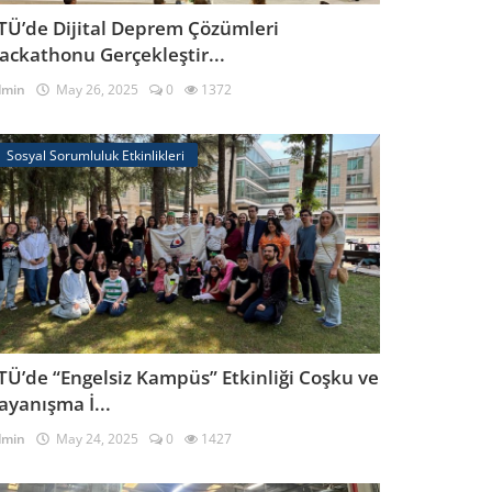
TÜ’de Dijital Deprem Çözümleri
ackathonu Gerçekleştir...
dmin
May 26, 2025
0
1372
Sosyal Sorumluluk Etkinlikleri
TÜ’de “Engelsiz Kampüs” Etkinliği Coşku ve
ayanışma İ...
dmin
May 24, 2025
0
1427