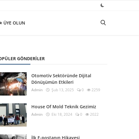
⭐ ÜYE OLUN
OPÜLER GÖNDERILER
Otomotiv Sektöründe Dijital
Dönüşümün Etkileri
Admin
Şub 13, 2025
0
2259
House Of Mold Teknik Gezimiz
Admin
Eki 18, 2024
0
2022
İlk E-postanın Hikayesi