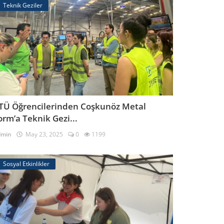
Teknik Geziler
TÜ Öğrencilerinden Coşkunöz Metal
orm’a Teknik Gezi...
dmin
May 23, 2025
0
1199
Sosyal Etkinlikler