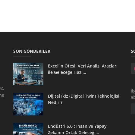
SON GÖNDERILER
S
Excel’in Ötesi: Veri Analizi Araçları
ile Geleceğe Hazı...
z,
İl
tme
Dijital İkiz (Digital Twin) Teknolojisi
a
Nedir ?
Endüstri 5.0 : İnsan ve Yapay
Zekanın Ortak Geleceği...