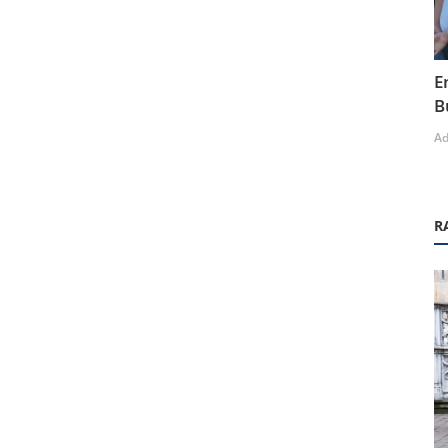
E
B
A
R
Sosyal Etkinlikler