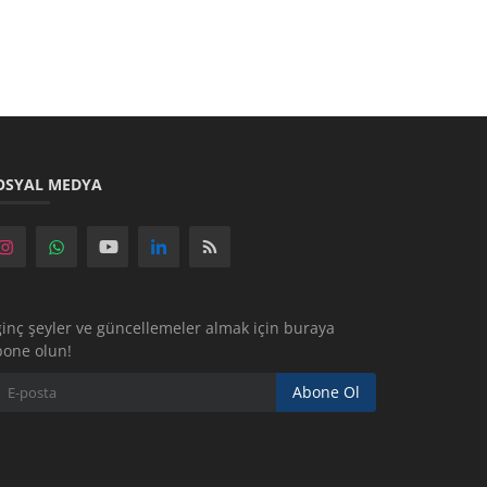
OSYAL MEDYA
ginç şeyler ve güncellemeler almak için buraya
bone olun!
Abone Ol