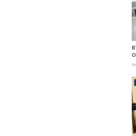
B
O
A