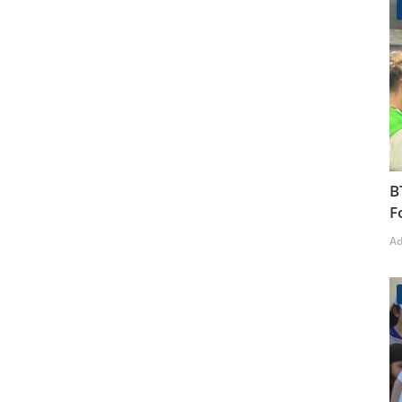
B
F
A