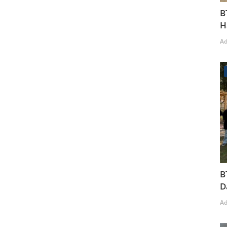
B
H
A
B
D
A