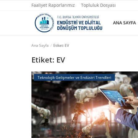
Faaliyet Raporlarımız
Topluluk Dosyası
ANA SAYFA
Ana Sayfa
Etiket: EV
Ana Sayfa
Etiket: EV
Faaliyet Raporlarımız
Teknolojik Gelişmeler ve Endüstri Trendleri
Topluluk Dosyası
Yazılarımız
Yönetim
Fotoğraflar
İletişim