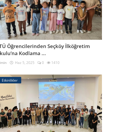
TÜ Öğrencilerinden Seçköy İlköğretim
kulu’na Kodlama ...
dmin
Haz 5, 2025
0
1410
Etkinlikler