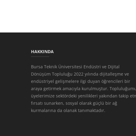
HAKKINDA
Bursa Teknik Üniversitesi Endüstri ve Dijital
Dönüşüm Topluluğu 2022 yılında dijitalleşme ve
endüstriyel gelişmelere ilgi duyan öğrencileri bir
araya getirmek amacıyla kurulmuştur. Topluluğumu
üyelerimize sektördeki yenilikleri yakından takip e
fırsatı sunarken, sosyal olarak güçlü bir ağ
kurmalarına da olanak tanımaktadır.