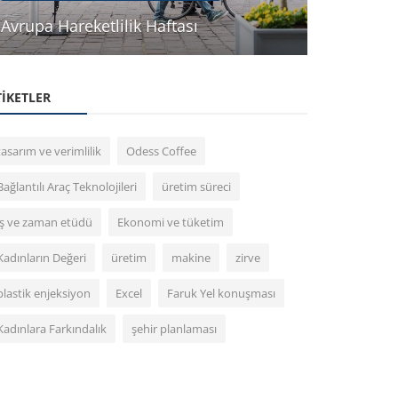
Avrupa Hareketlilik Haftası
Tea Talks 
TIKETLER
tasarım ve verimlilik
Odess Coffee
Bağlantılı Araç Teknolojileri
üretim süreci
iş ve zaman etüdü
Ekonomi ve tüketim
Kadınların Değeri
üretim
makine
zirve
plastik enjeksiyon
Excel
Faruk Yel konuşması
Kadınlara Farkındalık
şehir planlaması