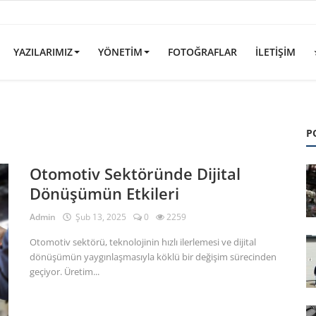
YAZILARIMIZ
YÖNETIM
FOTOĞRAFLAR
İLETIŞIM
P
Otomotiv Sektöründe Dijital
Dönüşümün Etkileri
Admin
Şub 13, 2025
0
2259
Otomotiv sektörü, teknolojinin hızlı ilerlemesi ve dijital
dönüşümün yaygınlaşmasıyla köklü bir değişim sürecinden
geçiyor. Üretim...