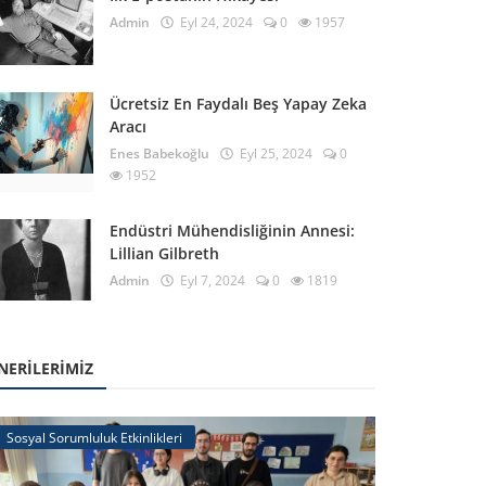
Admin
Eyl 24, 2024
0
1957
Ücretsiz En Faydalı Beş Yapay Zeka
Aracı
Enes Babekoğlu
Eyl 25, 2024
0
1952
Endüstri Mühendisliğinin Annesi:
Lillian Gilbreth
Admin
Eyl 7, 2024
0
1819
NERILERIMIZ
Sosyal Sorumluluk Etkinlikleri