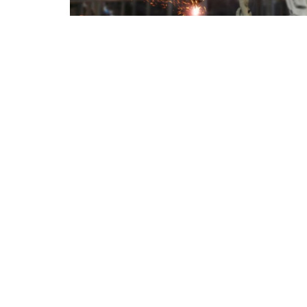
⭐ Üye Olun