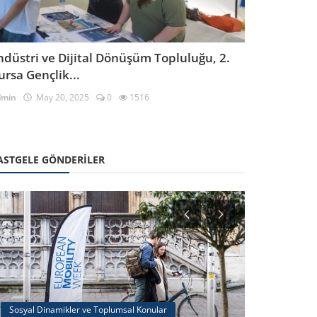
ndüstri ve Dijital Dönüşüm Topluluğu, 2.
ursa Gençlik...
dmin
May 20, 2025
0
1516
ASTGELE GÖNDERILER
Sosyal Dinamikler ve Toplumsal Konular
Sosyal Etkinli