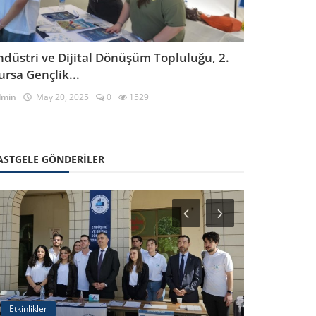
ndüstri ve Dijital Dönüşüm Topluluğu, 2.
ursa Gençlik...
dmin
May 20, 2025
0
1529
ASTGELE GÖNDERILER
Etkinlikler
Etkinlikler