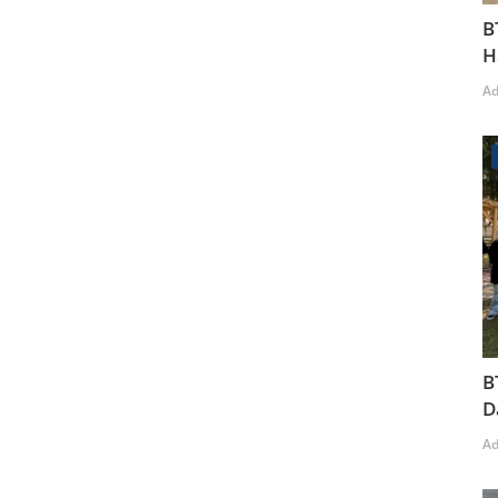
B
H
A
B
D
A