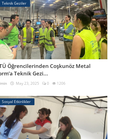
Teknik Geziler
TÜ Öğrencilerinden Coşkunöz Metal
orm’a Teknik Gezi...
dmin
May 23, 2025
0
1206
Sosyal Etkinlikler