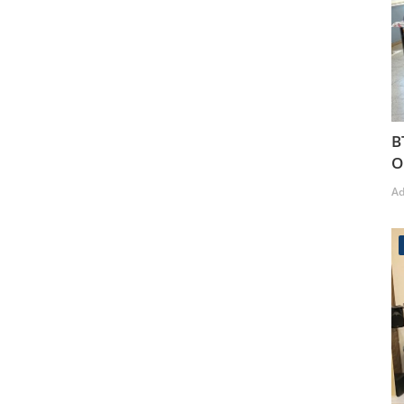
B
O
A