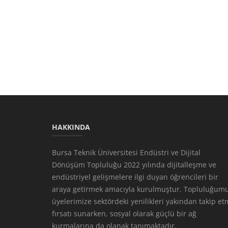
HAKKINDA
Bursa Teknik Üniversitesi Endüstri ve Dijital
Dönüşüm Topluluğu 2022 yılında dijitalleşme ve
endüstriyel gelişmelere ilgi duyan öğrencileri bir
araya getirmek amacıyla kurulmuştur. Topluluğumu
üyelerimize sektördeki yenilikleri yakından takip e
fırsatı sunarken, sosyal olarak güçlü bir ağ
kurmalarına da olanak tanımaktadır.