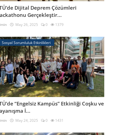
TÜ’de Dijital Deprem Çözümleri
ackathonu Gerçekleştir...
dmin
May 26, 2025
0
1379
Sosyal Sorumluluk Etkinlikleri
TÜ’de “Engelsiz Kampüs” Etkinliği Coşku ve
ayanışma İ...
dmin
May 24, 2025
0
1431