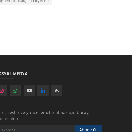
öğrenci topluluğu faaliyetleri
OSYAL MEDYA
ginç şeyler ve güncellemeler almak için buraya
bone olun!
Abone Ol