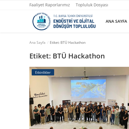
Faaliyet Raporlarımız
Topluluk Dosyası
ANA SAYFA
Ana Sayfa
Etiket: BTÜ Hackathon
Ana Sayfa
Etiket: BTÜ Hackathon
Faaliyet Raporlarımız
Etkinlikler
Topluluk Dosyası
Yazılarımız
Yönetim
Fotoğraflar
İletişim