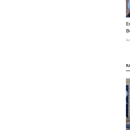
E
B
A
R
Teknik Geziler