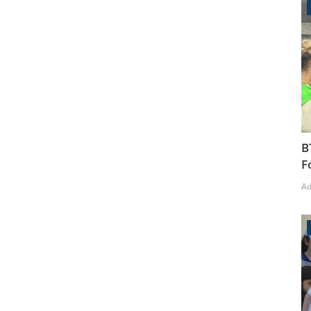
B
F
A