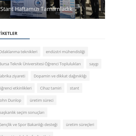
Meeting T
Stant Haftamızı Tamamladık
Özkan
TIKETLER
Odaklanma teknikleri
endüstri mühendisliği
Bursa Teknik Üniversitesi Öğrenci Toplulukları
saygı
fabrika ziyareti
Dopamin ve dikkat dağınıklığı
öğrenci etkinlikleri
Cihaz tamiri
stant
John Dunlop
üretim süreci
başkanlık seçim sonuçları
Gençlik ve Spor Bakanlığı desteği
üretim süreçleri