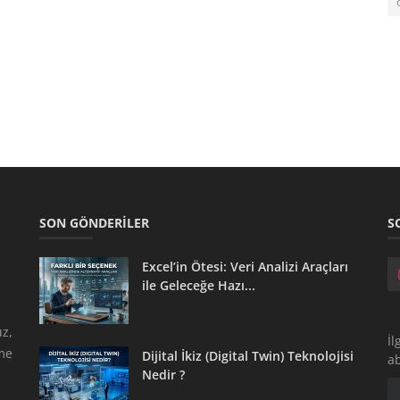
SON GÖNDERILER
S
Excel’in Ötesi: Veri Analizi Araçları
ile Geleceğe Hazı...
z,
İl
tme
Dijital İkiz (Digital Twin) Teknolojisi
a
Nedir ?