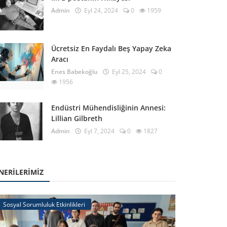
Admin
Eyl 24, 2024
0
1959
Ücretsiz En Faydalı Beş Yapay Zeka
Aracı
Enes Babekoğlu
Eyl 25, 2024
0
1956
Endüstri Mühendisliğinin Annesi:
Lillian Gilbreth
Admin
Eyl 7, 2024
0
1827
NERILERIMIZ
Sosyal Sorumluluk Etkinlikleri