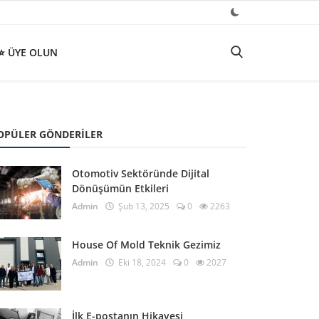
⭐ ÜYE OLUN
OPÜLER GÖNDERILER
Otomotiv Sektöründe Dijital
Dönüşümün Etkileri
Admin
Şub 13, 2025
0
2263
House Of Mold Teknik Gezimiz
Admin
Eki 18, 2024
0
2027
İlk E-postanın Hikayesi