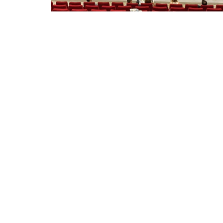
⭐ Üye Olun