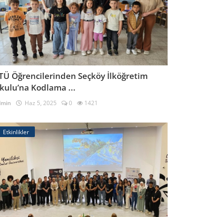
TÜ Öğrencilerinden Seçköy İlköğretim
kulu’na Kodlama ...
dmin
Haz 5, 2025
0
1421
Etkinlikler