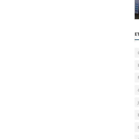
Şişecam Düzcam Teknik Gezimiz
E