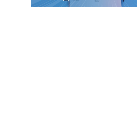
⭐ Üye Olun