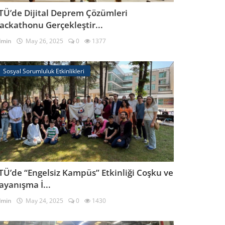
TÜ’de Dijital Deprem Çözümleri
ackathonu Gerçekleştir...
dmin
May 26, 2025
0
1377
Sosyal Sorumluluk Etkinlikleri
TÜ’de “Engelsiz Kampüs” Etkinliği Coşku ve
ayanışma İ...
dmin
May 24, 2025
0
1430