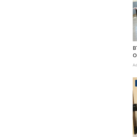
B
O
A