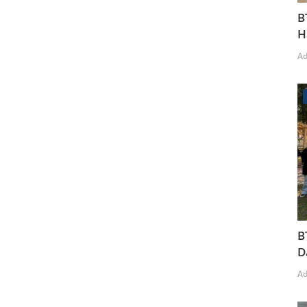
B
H
A
B
D
A