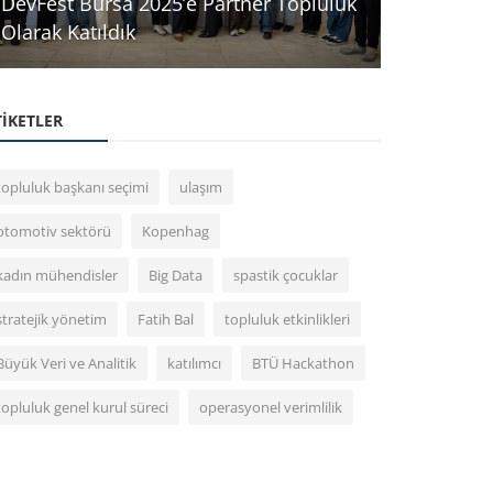
DevFest Bursa 2025’e Partner Topluluk
Olarak Katıldık
BURULAŞ T
TIKETLER
topluluk başkanı seçimi
ulaşım
otomotiv sektörü
Kopenhag
kadın mühendisler
Big Data
spastik çocuklar
stratejik yönetim
Fatih Bal
topluluk etkinlikleri
Büyük Veri ve Analitik
katılımcı
BTÜ Hackathon
topluluk genel kurul süreci
operasyonel verimlilik