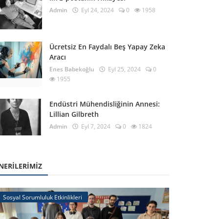
Admin
Eyl 24, 2024
0
1958
Ücretsiz En Faydalı Beş Yapay Zeka
Aracı
Enes Babekoğlu
Eyl 25, 2024
0
1955
Endüstri Mühendisliğinin Annesi:
Lillian Gilbreth
Admin
Eyl 7, 2024
0
1824
NERILERIMIZ
Sosyal Sorumluluk Etkinlikleri