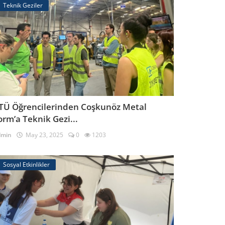
Teknik Geziler
TÜ Öğrencilerinden Coşkunöz Metal
orm’a Teknik Gezi...
dmin
May 23, 2025
0
1203
Sosyal Etkinlikler