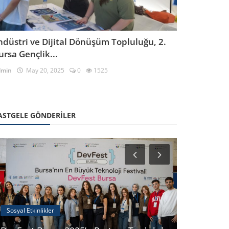
ndüstri ve Dijital Dönüşüm Topluluğu, 2.
ursa Gençlik...
dmin
May 20, 2025
0
1525
ASTGELE GÖNDERILER
Sosyal Etkinlikler
Teknik Gezile