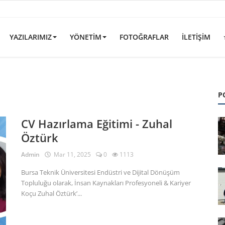
YAZILARIMIZ
YÖNETIM
FOTOĞRAFLAR
İLETIŞIM
P
CV Hazırlama Eğitimi - Zuhal
Öztürk
Admin
Mar 11, 2025
0
1113
Bursa Teknik Üniversitesi Endüstri ve Dijital Dönüşüm
Topluluğu olarak, İnsan Kaynakları Profesyoneli & Kariyer
Koçu Zuhal Öztürk’...