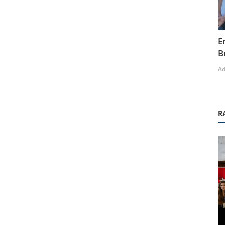
E
B
A
R
Sosyal Etkinlikler