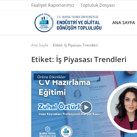
Faaliyet Raporlarımız
Topluluk Dosyası
ANA SAYFA
Ana Sayfa
Etiket: İş Piyasası Trendleri
Ana Sayfa
Etiket: İş Piyasası Trendleri
Faaliyet Raporlarımız
Online Etkinlikler
Topluluk Dosyası
Yazılarımız
Yönetim
Fotoğraflar
İletişim