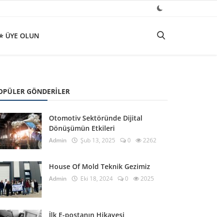
⭐ ÜYE OLUN
OPÜLER GÖNDERILER
Otomotiv Sektöründe Dijital
Dönüşümün Etkileri
Admin
Şub 13, 2025
0
2262
House Of Mold Teknik Gezimiz
Admin
Eki 18, 2024
0
2025
İlk E-postanın Hikayesi