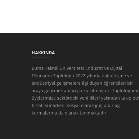
HAKKINDA
Bursa Teknik Üniversitesi Endüstri ve Dijital
Dönüşüm Topluluğu 2022 yılında dijitalleşme ve
endüstriyel gelişmelere ilgi duyan öğrencileri bir
araya getirmek amacıyla kurulmuştur. Topluluğumu
üyelerimize sektördeki yenilikleri yakından takip e
fırsatı sunarken, sosyal olarak güçlü bir ağ
kurmalarına da olanak tanımaktadır.