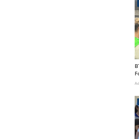
B
F
A