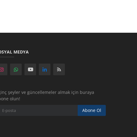
OSYAL MEDYA
ginç şeyler ve güncellemeler almak için buraya
bone olun!
Abone Ol