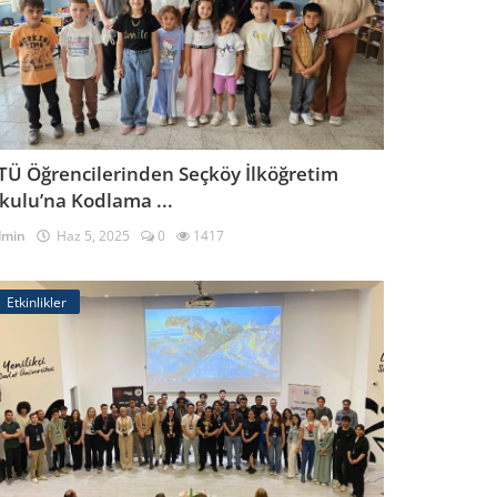
TÜ Öğrencilerinden Seçköy İlköğretim
kulu’na Kodlama ...
dmin
Haz 5, 2025
0
1417
Etkinlikler