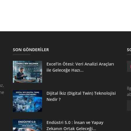
SON GÖNDERILER
S
Excel’in Ötesi: Veri Analizi Araçları
ile Geleceğe Hazı...
z,
İl
tme
Dijital İkiz (Digital Twin) Teknolojisi
a
Nedir ?
Endüstri 5.0 : İnsan ve Yapay
Zekanın Ortak Geleceği...