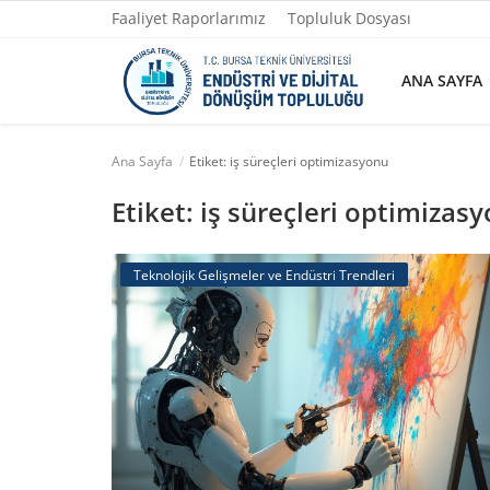
Faaliyet Raporlarımız
Topluluk Dosyası
ANA SAYFA
Ana Sayfa
Etiket: iş süreçleri optimizasyonu
Ana Sayfa
Etiket: iş süreçleri optimizas
Faaliyet Raporlarımız
Teknolojik Gelişmeler ve Endüstri Trendleri
Topluluk Dosyası
Yazılarımız
Yönetim
Fotoğraflar
İletişim