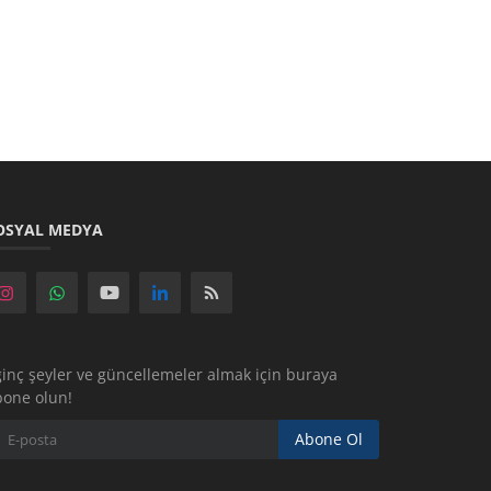
OSYAL MEDYA
ginç şeyler ve güncellemeler almak için buraya
bone olun!
Abone Ol