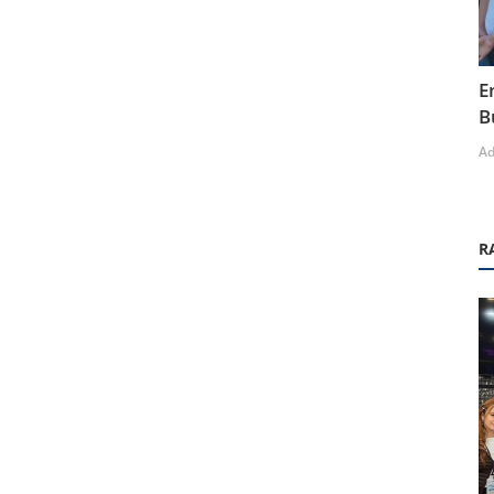
E
B
A
R
Etkinlikler