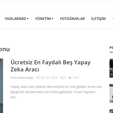
YAZILARIMIZ
YÖNETIM
FOTOĞRAFLAR
İLETIŞIM
yonu
P
Ücretsiz En Faydalı Beş Yapay
Zeka Aracı
Enes Babekoğlu
Eyl 25, 2024
0
1951
Yapay zeka, son yıllarda teknolojinin en hızlı gelişen ve en çok
ilgi gören alanlarından biri haline gelmiştir. İnsan hayatını
kol...