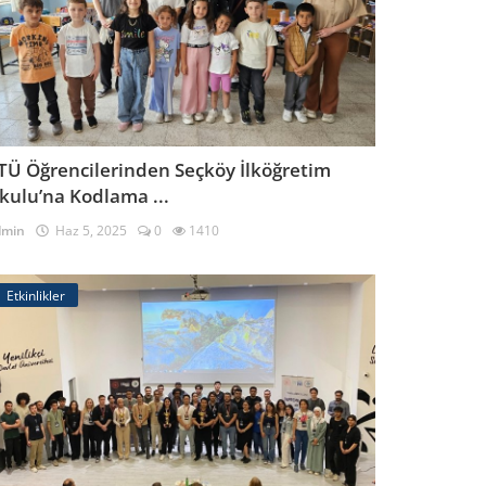
TÜ Öğrencilerinden Seçköy İlköğretim
kulu’na Kodlama ...
dmin
Haz 5, 2025
0
1410
Etkinlikler