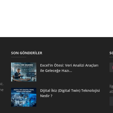
SON GÖNDERILER
S
Excel’in Ötesi: Veri Analizi Araçları
ile Geleceğe Hazı...
z,
İl
tme
Dijital İkiz (Digital Twin) Teknolojisi
a
Nedir ?