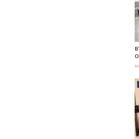
B
O
A