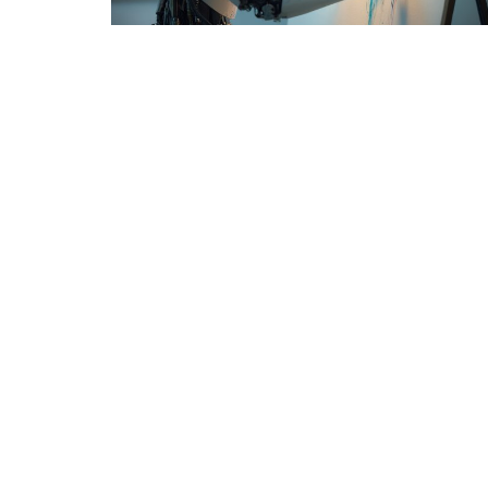
⭐ Üye Olun