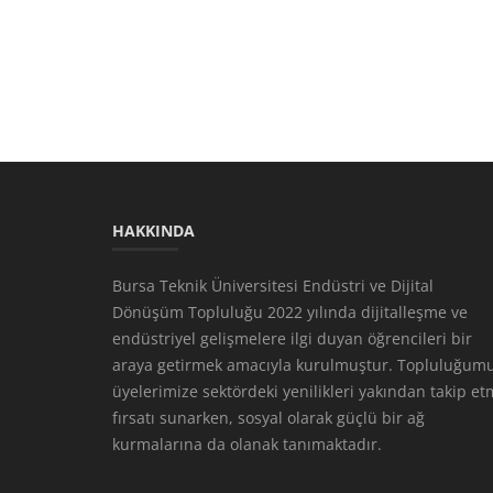
HAKKINDA
Bursa Teknik Üniversitesi Endüstri ve Dijital
Dönüşüm Topluluğu 2022 yılında dijitalleşme ve
endüstriyel gelişmelere ilgi duyan öğrencileri bir
araya getirmek amacıyla kurulmuştur. Topluluğumu
üyelerimize sektördeki yenilikleri yakından takip e
fırsatı sunarken, sosyal olarak güçlü bir ağ
kurmalarına da olanak tanımaktadır.