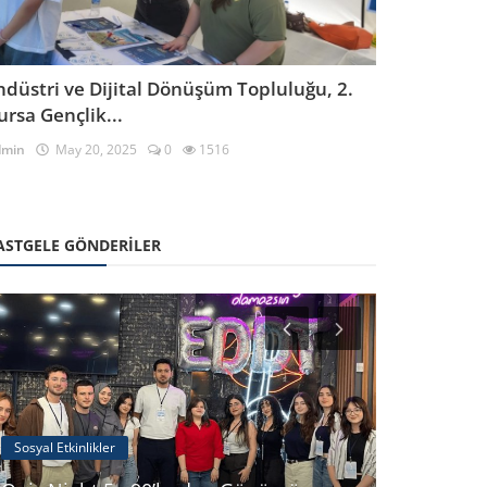
ndüstri ve Dijital Dönüşüm Topluluğu, 2.
ursa Gençlik...
dmin
May 20, 2025
0
1516
ASTGELE GÖNDERILER
Sosyal Etkinlikler
Etkinlikler