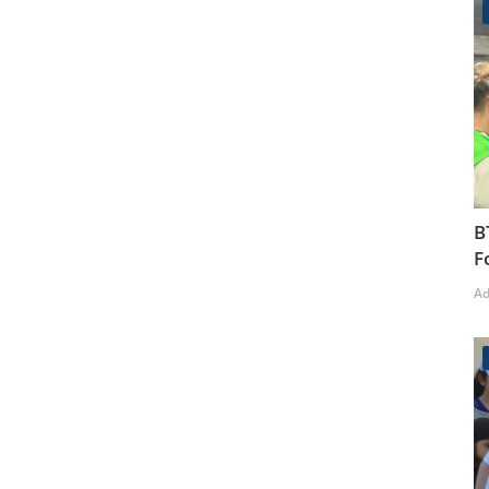
B
F
A