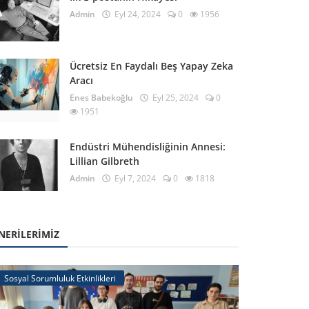
Admin
Eyl 24, 2024
0
1956
Ücretsiz En Faydalı Beş Yapay Zeka
Aracı
Enes Babekoğlu
Eyl 25, 2024
0
1951
Endüstri Mühendisliğinin Annesi:
Lillian Gilbreth
Admin
Eyl 7, 2024
0
1818
NERILERIMIZ
Sosyal Sorumluluk Etkinlikleri