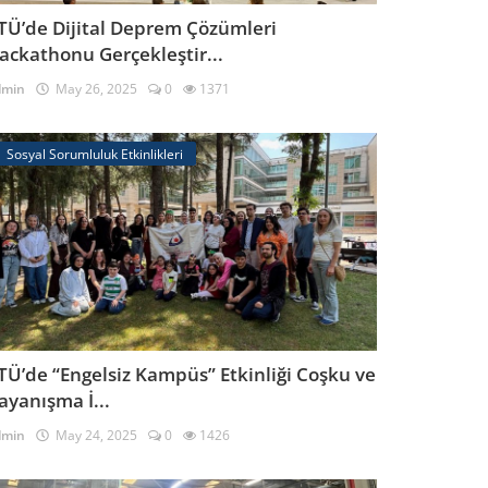
TÜ’de Dijital Deprem Çözümleri
ackathonu Gerçekleştir...
dmin
May 26, 2025
0
1371
Sosyal Sorumluluk Etkinlikleri
TÜ’de “Engelsiz Kampüs” Etkinliği Coşku ve
ayanışma İ...
dmin
May 24, 2025
0
1426