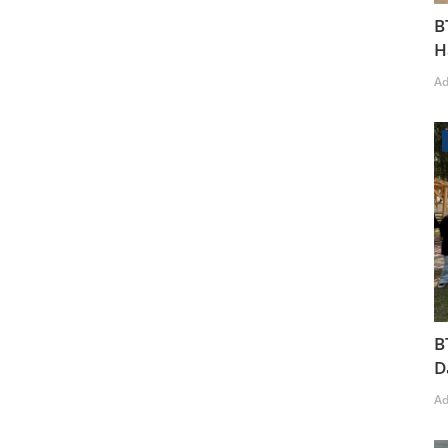
B
H
A
B
D
A