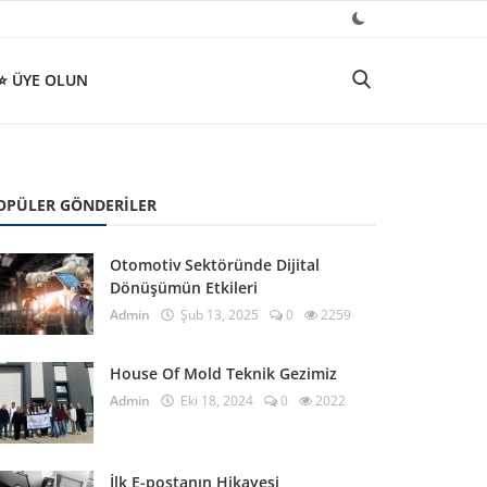
⭐ ÜYE OLUN
OPÜLER GÖNDERILER
Otomotiv Sektöründe Dijital
Dönüşümün Etkileri
Admin
Şub 13, 2025
0
2259
House Of Mold Teknik Gezimiz
Admin
Eki 18, 2024
0
2022
İlk E-postanın Hikayesi