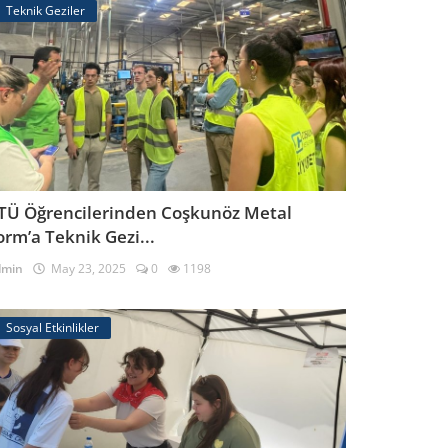
Teknik Geziler
TÜ Öğrencilerinden Coşkunöz Metal
orm’a Teknik Gezi...
dmin
May 23, 2025
0
1198
Sosyal Etkinlikler