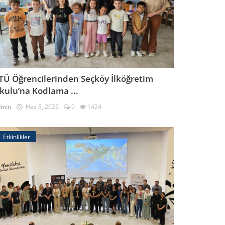
TÜ Öğrencilerinden Seçköy İlköğretim
kulu’na Kodlama ...
dmin
Haz 5, 2025
0
1424
Etkinlikler