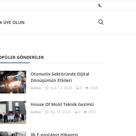
⭐ ÜYE OLUN
OPÜLER GÖNDERILER
Otomotiv Sektöründe Dijital
Dönüşümün Etkileri
Admin
Şub 13, 2025
0
2268
House Of Mold Teknik Gezimiz
Admin
Eki 18, 2024
0
2031
İlk E-postanın Hikayesi