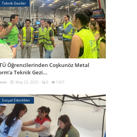
Teknik Geziler
TÜ Öğrencilerinden Coşkunöz Metal
orm’a Teknik Gezi...
dmin
May 23, 2025
0
1207
Sosyal Etkinlikler