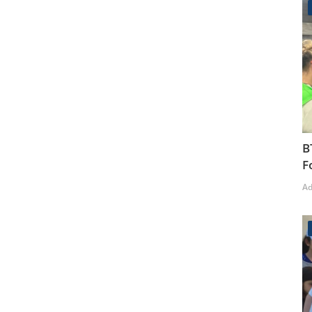
B
F
A