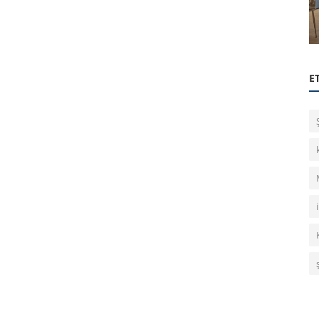
iği’nde
Excel’in Ötesi: Veri Analizi Araçları ile
Geleceğe Hazır Olun
E