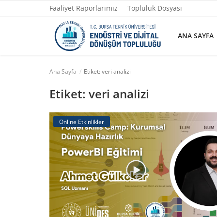
Faaliyet Raporlarımız
Topluluk Dosyası
ANA SAYFA
Ana Sayfa
Etiket: veri analizi
Ana Sayfa
Etiket: veri analizi
Faaliyet Raporlarımız
Online Etkinlikler
Topluluk Dosyası
Yazılarımız
Yönetim
Fotoğraflar
İletişim