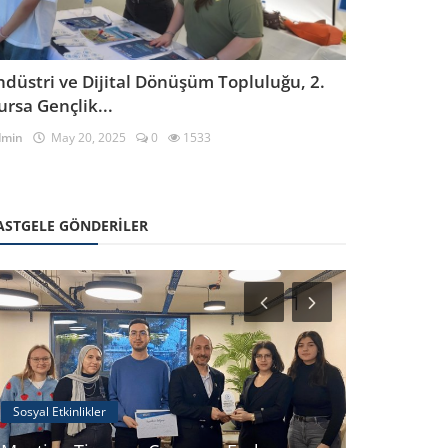
ndüstri ve Dijital Dönüşüm Topluluğu, 2.
ursa Gençlik...
dmin
May 20, 2025
0
1533
ASTGELE GÖNDERILER
Etkinlikler
Sosyal Etkinlikler
Coşkunöz 