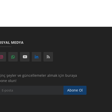
OSYAL MEDYA
ginç şeyler ve güncellemeler almak için buraya
bone olun!
Abone Ol