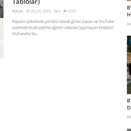
Tablolar)
B
Admin
Eki 24, 2024
0
1045
H
Pepsico şirketinde yönetici olarak görev yapan ve YouTube
A
üzerinde Excel üzerine eğitim videoları yayınlayan Endüstri
Mühendisi Se...
B
D
A