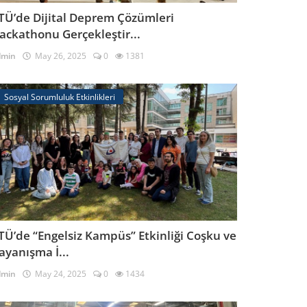
TÜ’de Dijital Deprem Çözümleri
ackathonu Gerçekleştir...
dmin
May 26, 2025
0
1381
Sosyal Sorumluluk Etkinlikleri
TÜ’de “Engelsiz Kampüs” Etkinliği Coşku ve
ayanışma İ...
dmin
May 24, 2025
0
1434