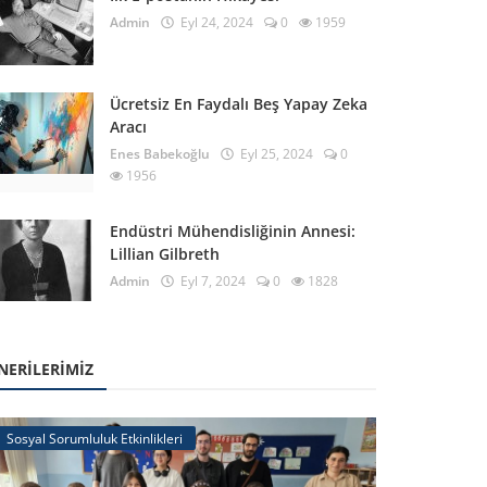
Admin
Eyl 24, 2024
0
1959
Ücretsiz En Faydalı Beş Yapay Zeka
Aracı
Enes Babekoğlu
Eyl 25, 2024
0
1956
Endüstri Mühendisliğinin Annesi:
Lillian Gilbreth
Admin
Eyl 7, 2024
0
1828
NERILERIMIZ
Sosyal Sorumluluk Etkinlikleri