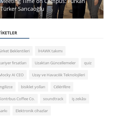
Meeting Time on Campus: Furkan
Dijital D
Türker Sarıcaoğlu
Deneyimler
TIKETLER
Şirket Beklentileri
İHAWK takımı
kariyer fırsatları
Uzaktan Güncellemeler
quiz
Mocky AI CEO
Uzay ve Havacılık Teknolojileri
ingilizce
bisiklet yolları
Célérifère
Kontrbus Coffee Co.
soundtrack
iş zekâsı
şarkı
Elektronik cihazlar