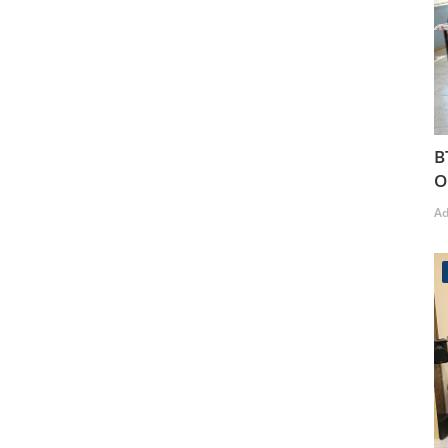
B
O
A