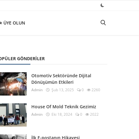
⭐ ÜYE OLUN
OPÜLER GÖNDERILER
Otomotiv Sektöründe Dijital
Dönüşümün Etkileri
Admin
Şub 13, 2025
0
2260
House Of Mold Teknik Gezimiz
Admin
Eki 18, 2024
0
2022
İlk E-postanın Hikayesi