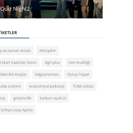
Quiz Night2
House Of 
TIKETLER
iş ve zaman etüdü
Altınşehir
8 Mart Kadınlar Günü
dgn plus
Veri Analitiği
Elektrikli Araçlar
bilgiyarısması
Oytaş İnşaat
kalıp üretimi
endüstriyel psikoloji
TÜBA ödülü
staj
girişimcilik
karbon ayak izi
Türkiye Uzay Ajansı