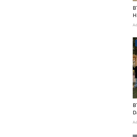
B
H
A
B
D
A