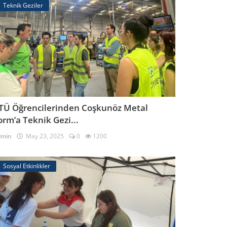
Teknik Geziler
TÜ Öğrencilerinden Coşkunöz Metal
orm’a Teknik Gezi...
dmin
May 23, 2025
0
1200
Sosyal Etkinlikler