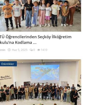
TÜ Öğrencilerinden Seçköy İlköğretim
kulu’na Kodlama ...
dmin
Haz 5, 2025
0
1410
Etkinlikler