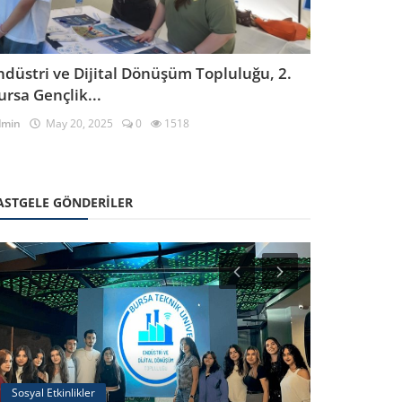
ndüstri ve Dijital Dönüşüm Topluluğu, 2.
ursa Gençlik...
dmin
May 20, 2025
0
1518
ASTGELE GÖNDERILER
Sosyal Etkinlikler
Teknik Gezile