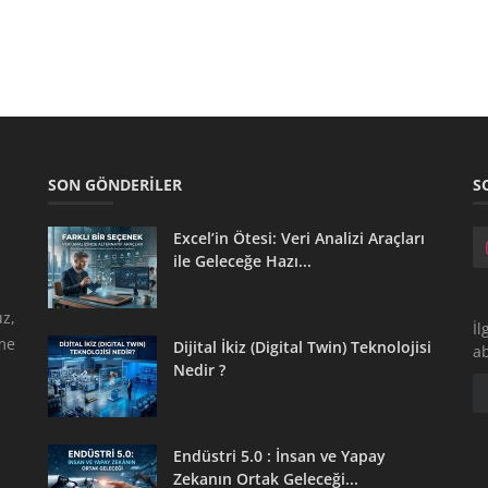
SON GÖNDERILER
S
Excel’in Ötesi: Veri Analizi Araçları
ile Geleceğe Hazı...
z,
İl
tme
Dijital İkiz (Digital Twin) Teknolojisi
a
Nedir ?
Endüstri 5.0 : İnsan ve Yapay
Zekanın Ortak Geleceği...