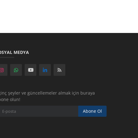
OSYAL MEDYA
ginç şeyler ve güncellemeler almak için buraya
bone olun!
Abone Ol