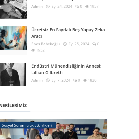
Admin
Eyl 24, 2024
0
1957
Ücretsiz En Faydalı Beş Yapay Zeka
Aracı
Enes Babekoğlu
Eyl 25, 2024
0
1952
Endüstri Mühendisliğinin Annesi:
Lillian Gilbreth
Admin
Eyl 7, 2024
0
1820
NERILERIMIZ
Sosyal Sorumluluk Etkinlikleri