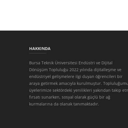
HAKKINDA
Bursa Teknik Üniversitesi Endüstri ve Dijital
Dönüşüm Topluluğu 2022 yılında dijitalleşme ve
endüstriyel gelişmelere ilgi duyan öğrencileri bir
araya getirmek amacıyla kurulmuştur. Topluluğumu
üyelerimize sektördeki yenilikleri yakından takip e
fırsatı sunarken, sosyal olarak güçlü bir ağ
kurmalarına da olanak tanımaktadır.