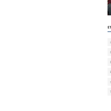
k
Detaylı Excel Eğitimi - 2 (Koşullu
Biçimlendirme)
E