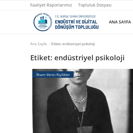
Faaliyet Raporlarımız
Topluluk Dosyası
ANA SAYFA
Ana Sayfa
Etiket: endüstriyel psikoloji
Ana Sayfa
Etiket: endüstriyel psikoloji
Faaliyet Raporlarımız
İlham Verici Kişilikler
Topluluk Dosyası
Yazılarımız
Yönetim
Fotoğraflar
İletişim