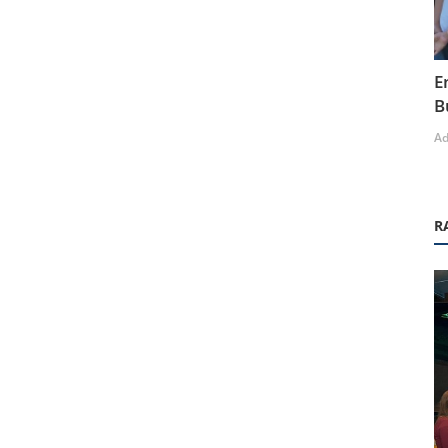
E
B
A
R
Online Etkinlikler