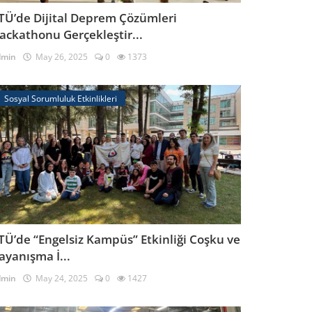
TÜ’de Dijital Deprem Çözümleri
ackathonu Gerçekleştir...
dmin
May 26, 2025
0
1373
Sosyal Sorumluluk Etkinlikleri
TÜ’de “Engelsiz Kampüs” Etkinliği Coşku ve
ayanışma İ...
dmin
May 24, 2025
0
1427