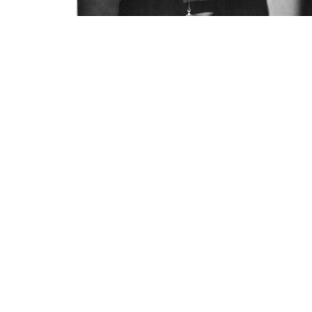
⭐ Üye Olun