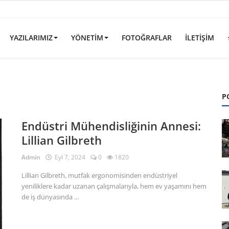
YAZILARIMIZ
YÖNETIM
FOTOĞRAFLAR
İLETIŞIM
P
Endüstri Mühendisliğinin Annesi:
Lillian Gilbreth
Admin
Eyl 7, 2024
0
1820
Lillian Gilbreth, mutfak ergonomisinden endüstriyel
yeniliklere kadar uzanan çalışmalarıyla, hem ev yaşamını hem
de iş dünyasında ...