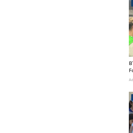
B
F
A