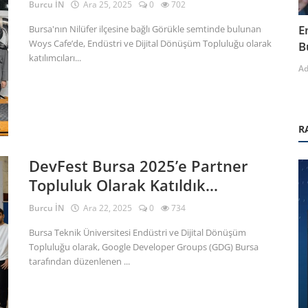
Burcu İN
Ara 25, 2025
0
702
E
Bursa'nın Nilüfer ilçesine bağlı Görükle semtinde bulunan
Woys Cafe’de, Endüstri ve Dijital Dönüşüm Topluluğu olarak
B
katılımcıları...
A
R
DevFest Bursa 2025’e Partner
Topluluk Olarak Katıldık...
Burcu İN
Ara 22, 2025
0
734
Bursa Teknik Üniversitesi Endüstri ve Dijital Dönüşüm
Topluluğu olarak, Google Developer Groups (GDG) Bursa
Teknolojik Gelişmeler ve Endüstri Trendleri
tarafından düzenlenen ...
çek
Dijital İkiz (Digital Twin) Teknolojisi
Nedir ?