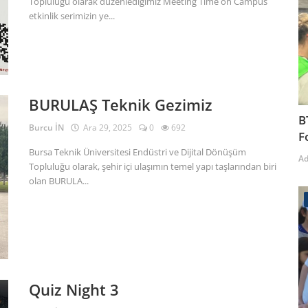
Topluluğu olarak düzenlediğimiz Meeting Time on Campus
etkinlik serimizin ye...
BURULAŞ Teknik Gezimiz
B
Burcu İN
Ara 29, 2025
0
692
F
Bursa Teknik Üniversitesi Endüstri ve Dijital Dönüşüm
A
Topluluğu olarak, şehir içi ulaşımın temel yapı taşlarından biri
olan BURULA...
Quiz Night 3