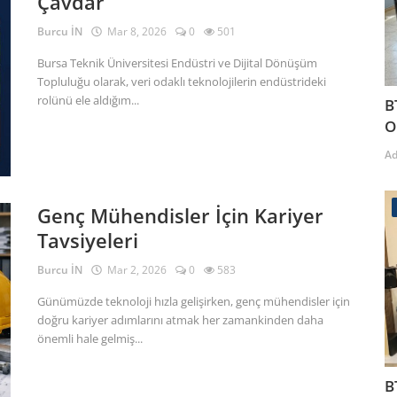
Çavdar
Burcu İN
Mar 8, 2026
0
501
Bursa Teknik Üniversitesi Endüstri ve Dijital Dönüşüm
Topluluğu olarak, veri odaklı teknolojilerin endüstrideki
rolünü ele aldığım...
B
O
A
Genç Mühendisler İçin Kariyer
Tavsiyeleri
Burcu İN
Mar 2, 2026
0
583
Günümüzde teknoloji hızla gelişirken, genç mühendisler için
doğru kariyer adımlarını atmak her zamankinden daha
önemli hale gelmiş...
B