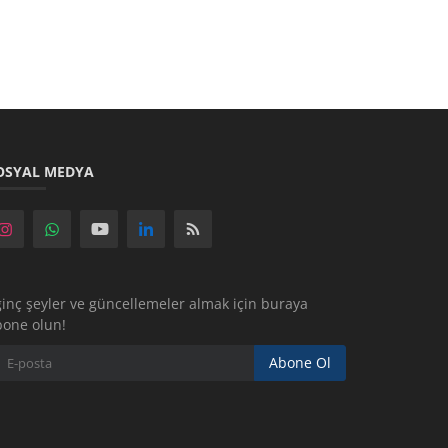
OSYAL MEDYA
ginç şeyler ve güncellemeler almak için buraya
bone olun!
Abone Ol