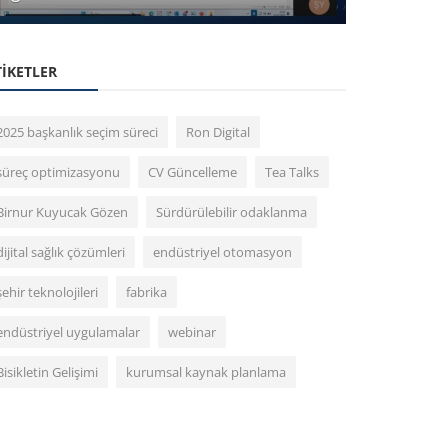
TIKETLER
2025 başkanlık seçim süreci
Ron Digital
süreç optimizasyonu
CV Güncelleme
Tea Talks
Birnur Kuyucak Gözen
Sürdürülebilir odaklanma
dijital sağlık çözümleri
endüstriyel otomasyon
şehir teknolojileri
fabrika
endüstriyel uygulamalar
webinar
Bisikletin Gelişimi
kurumsal kaynak planlama