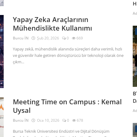
H
A
Yapay Zeka Araçlarının
Mühendislikte Kullanımı
Burcu İN
Şub 20, 2026
0
669
Yapay zekâ, mühendislik alanında süreçleri daha verimli, hızlı
ve güvenilir hale getiren dönüştürücü bir teknoloji olarak öne
çıkm...
B
Meeting Time on Campus : Kemal
D
Uysal
A
Burcu İN
Oca 10, 2026
0
678
Bursa Teknik Üniversitesi Endüstri ve Dijital Dönüşüm