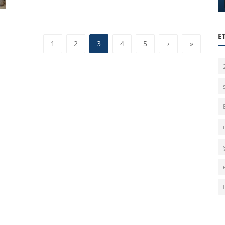
E
1
2
3
4
5
›
»