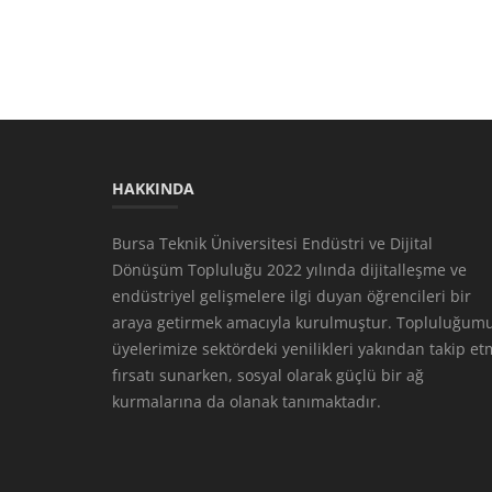
HAKKINDA
Bursa Teknik Üniversitesi Endüstri ve Dijital
Dönüşüm Topluluğu 2022 yılında dijitalleşme ve
endüstriyel gelişmelere ilgi duyan öğrencileri bir
araya getirmek amacıyla kurulmuştur. Topluluğumu
üyelerimize sektördeki yenilikleri yakından takip e
fırsatı sunarken, sosyal olarak güçlü bir ağ
kurmalarına da olanak tanımaktadır.