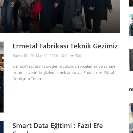
E
Bu
Ermetal Fabrikası Teknik Gezimiz
Burcu İN
Mar 11, 2026
0
508
Ermetal’in üretim süreçlerini yakından incelemek ve sanayi
ortamını yerinde gözlemlemek amacıyla Endüstri ve Dijital
Dönüşüm Toplu...
Ö
Smart Data Eğitimi : Fazıl Efe