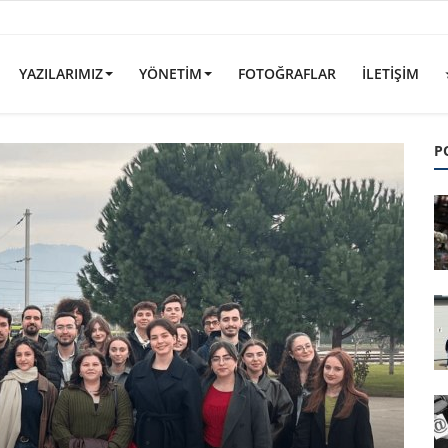
YAZILARIMIZ
YÖNETIM
FOTOĞRAFLAR
İLETIŞIM
P