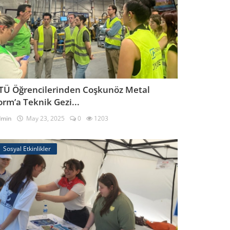
TÜ Öğrencilerinden Coşkunöz Metal
orm’a Teknik Gezi...
dmin
May 23, 2025
0
1203
Sosyal Etkinlikler