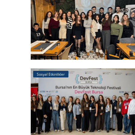
Sosyal Etkinlikler
Sosyal Etkinlikler
8 Mart Kadınlar Gününe Özel Çi
Dağıtımımız