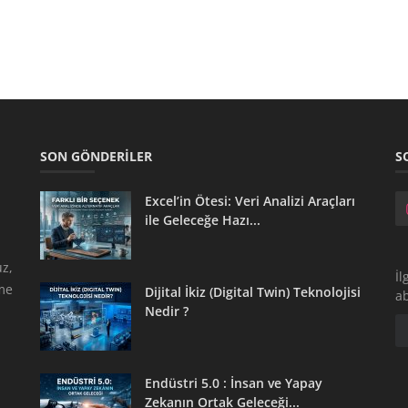
SON GÖNDERILER
S
Excel’in Ötesi: Veri Analizi Araçları
ile Geleceğe Hazı...
z,
İl
tme
Dijital İkiz (Digital Twin) Teknolojisi
a
Nedir ?
Endüstri 5.0 : İnsan ve Yapay
Zekanın Ortak Geleceği...