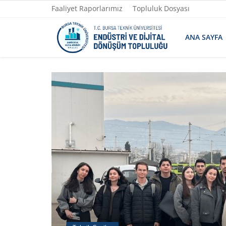
Faaliyet Raporlarımız
Topluluk Dosyası
ANA SAYFA
Ana Sayfa
Faaliyet Raporlarımız
Topluluk Dosyası
Yazılarımız
Yönetim
Fotoğraflar
İletişim