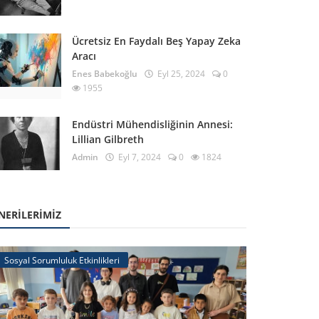
Teknik Geziler
rmetal Fabrikası Teknik Gezimiz
Ücretsiz En Faydalı Beş Yapay Zeka
rcu İN
Mar 11, 2026
Aracı
0
508
Enes Babekoğlu
Eyl 25, 2024
0
1955
Endüstri Mühendisliğinin Annesi:
Lillian Gilbreth
Admin
Eyl 7, 2024
0
1824
NERILERIMIZ
Sosyal Sorumluluk Etkinlikleri