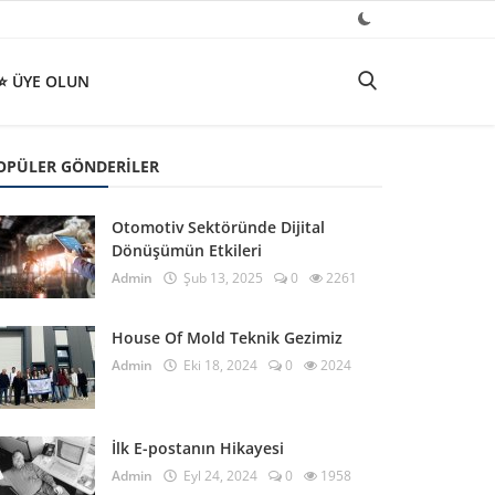
⭐ ÜYE OLUN
OPÜLER GÖNDERILER
Otomotiv Sektöründe Dijital
Dönüşümün Etkileri
Admin
Şub 13, 2025
0
2261
House Of Mold Teknik Gezimiz
Admin
Eki 18, 2024
0
2024
İlk E-postanın Hikayesi
Admin
Eyl 24, 2024
0
1958