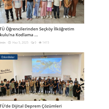
TÜ Öğrencilerinden Seçköy İlköğretim
kulu’na Kodlama ...
dmin
Haz 5, 2025
0
1415
Etkinlikler
TÜ’de Dijital Deprem Çözümleri