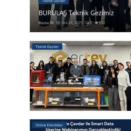
Teknik Geziler
⭐ Üye Olun
i
BURULAŞ Teknik Gezimiz
Burcu İN
Ara 29, 2025
0
692
Teknik Geziler
Online Etkinlikler