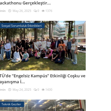
ackathonu Gerçekleştir...
dmin
May 26, 2025
0
1376
Sosyal Sorumluluk Etkinlikleri
TÜ’de “Engelsiz Kampüs” Etkinliği Coşku ve
ayanışma İ...
dmin
May 24, 2025
0
1430
Teknik Geziler